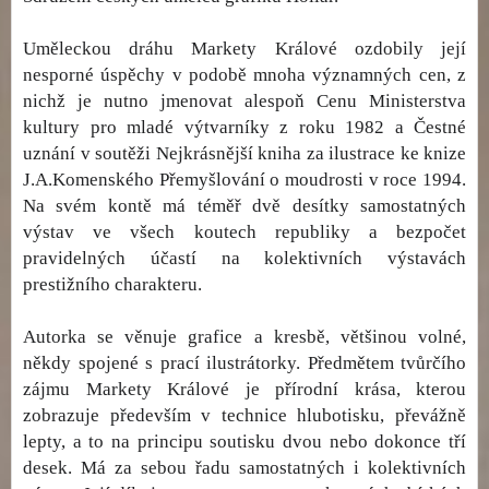
Uměleckou dráhu Markety Králové ozdobily její
nesporné úspěchy v podobě mnoha významných cen, z
nichž je nutno jmenovat alespoň Cenu Ministerstva
kultury pro mladé výtvarníky z roku 1982 a Čestné
uznání v soutěži Nejkrásnější kniha za ilustrace ke knize
J.A.Komenského Přemyšlování o moudrosti v roce 1994.
Na svém kontě má téměř dvě desítky samostatných
výstav ve všech koutech republiky a bezpočet
pravidelných účastí na kolektivních výstavách
prestižního charakteru.
Autorka se věnuje grafice a kresbě, většinou volné,
někdy spojené s prací ilustrátorky. Předmětem tvůrčího
zájmu Markety Králové je přírodní krása, kterou
zobrazuje především v technice hlubotisku, převážně
lepty, a to na principu soutisku dvou nebo dokonce tří
desek. Má za sebou řadu samostatných i kolektivních