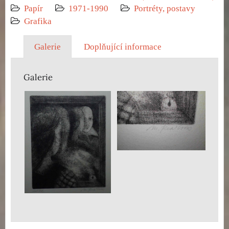
Papír
1971-1990
Portréty, postavy
Grafika
Galerie
Doplňující informace
Galerie