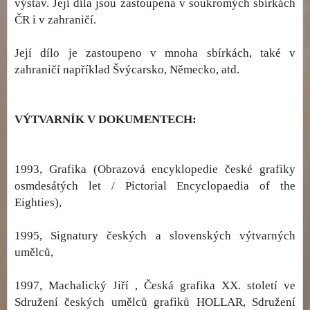
výstav. Její díla jsou zastoupena v soukromých sbírkách
ČR i v zahraničí.
Její dílo je zastoupeno v mnoha sbírkách, také v
zahraničí například Švýcarsko, Německo, atd.
VÝTVARNÍK V DOKUMENTECH:
1993, Grafika (Obrazová encyklopedie české grafiky
osmdesátých let / Pictorial Encyclopaedia of the
Eighties),
1995, Signatury českých a slovenských výtvarných
umělců,
1997, Machalický Jiří , Česká grafika XX. století ve
Sdružení českých umělců grafiků HOLLAR, Sdružení