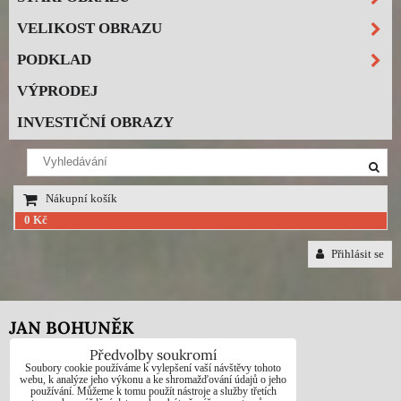
VELIKOST OBRAZU
PODKLAD
VÝPRODEJ
INVESTIČNÍ OBRAZY
Nákupní košík
0 Kč
Přihlásit se
JAN BOHUNĚK
Předvolby soukromí
Telefon: +420725021832
Soubory cookie používáme k vylepšení vaší návštěvy tohoto
webu, k analýze jeho výkonu a ke shromažďování údajů o jeho
používání. Můžeme k tomu použít nástroje a služby třetích
e-mail: 1jab@seznam.cz