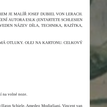
REM JE MALÍŘ JOSEF DUBIEL VON LERACH.
ČENÍ AUTORA ESLK (ENTARTETE SCHLESIEN
VEDEN NÁZEV DÍLA, TECHNIKA, RAZÍTKA,
 MÁ OTLUKY. OLEJ NA KARTONU. CELKOVÝ
í na volné noze.
řů (Egon Schiele, Amedeo Modigliani, Vincent van