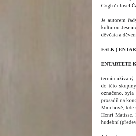
Gogh či Josef Č
Je autorem řady
kulturou Jesen
děvčata a děvenk
ESLK ( ENTA
ENTARTETE K
termín užívaný 
do této skupin
označeno, byla 
prosadil na kon
Mnichově, kde 
Henri Matisse, 
hudební (předev