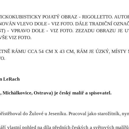
ICKOKUBISTICKY POJATÝ OBRAZ - RIGOLLETTO. AUTO
NOVÁN VLEVO DOLE - VIZ FOTO. DÁLE TRADIČNÍ OZNA
T) - VPRAVO DOLE - VIZ FOTO. ZEZADU OBRAZU JE U
 VŠE VIZ FOTO.
TNĚ RÁMU CCA 54 CM X 43 CM, RÁM JE ÚZKÝ, MÍSTY
TO.
on LeRach
1, Michálkovice, Ostrava) je český malíř a spisovatel.
řistěhoval do Žulové u Jeseníku. Pracoval jako starožitník, nyn
váří vlastní pohled na díla předních českých a světových malí