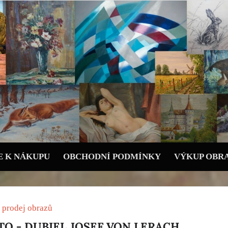
 K NÁKUPU
OBCHODNÍ PODMÍNKY
VÝKUP OBR
 prodej obrazů
TO - DUBIEL JOSEF VON LERACH