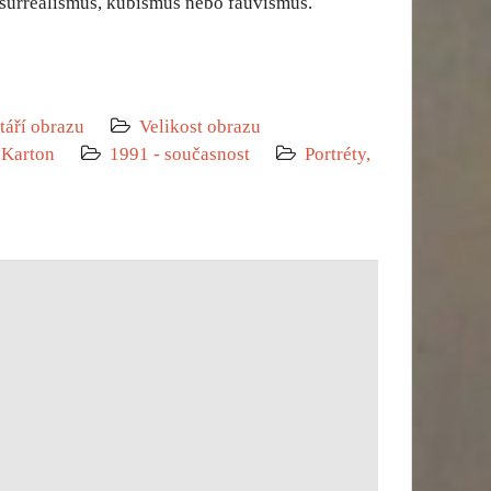
surrealismus, kubismus nebo fauvismus.
táří obrazu
Velikost obrazu
Karton
1991 - současnost
Portréty,