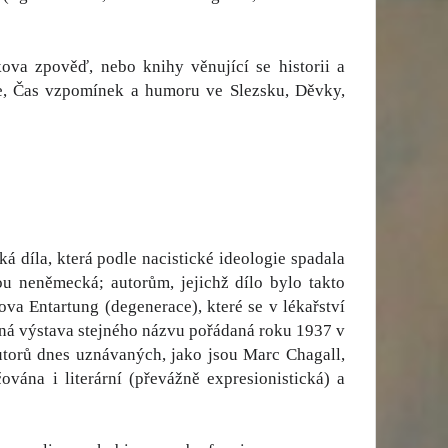
kova zpověď, nebo knihy věnující se historii a
e, Čas vzpomínek a humoru ve Slezsku, Děvky,
díla, která podle nacistické ideologie spadala
u neněmecká; autorům, jejichž dílo bylo takto
va Entartung (degenerace), které se v lékařství
vaná výstava stejného názvu pořádaná roku 1937 v
torů dnes uznávaných, jako jsou Marc Chagall,
vána i literární (převážně expresionistická) a