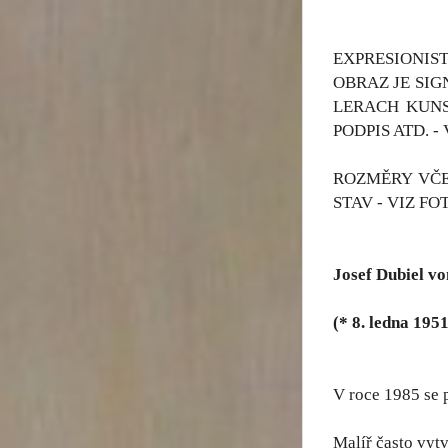
EXPRESIONIST
OBRAZ JE SIG
LERACH KUNS
PODPIS ATD. -
ROZMĚRY VČE
STAV - VIZ FO
Josef Dubiel v
(* 8. ledna 195
V roce 1985 se p
Malíř často vyt