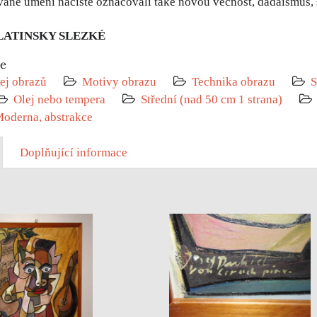
ané umění nacisté označovali také novou věcnost, dadaismus, 
 LATINSKY SLEZKÉ
ie
ej obrazů
Motivy obrazu
Technika obrazu
S
Olej nebo tempera
Střední (nad 50 cm 1 strana)
oderna, abstrakce
Doplňující informace