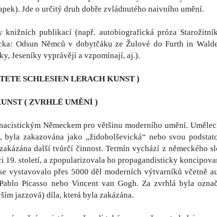
apek). Jde o určitý druh dobře zvládnutého naivního umění.
 knižních publikací (např. autobiografická próza Starožitní
icka: Odsun Němců v dobytčáku ze Žulové do Furth in Wald
y, Jeseníky vyprávějí a vzpomínají, aj.).
RTETE SCHLESIEN LERACH KUNST )
UNST ( ZVRHLÉ UMĚNÍ )
nacistickým Německem pro většinu moderního umění. Umělecká 
y, byla zakazována jako „židobolševická“ nebo svou podstato
zakázána další tvůrčí činnost. Termín vychází z německého slo
ci 19. století, a zpopularizovala ho propagandisticky koncipo
se vystavovalo přes 5000 děl moderních výtvarníků včetně au
Pablo Picasso nebo Vincent van Gogh. Za zvrhlá byla označo
ším jazzová) díla, která byla zakázána.