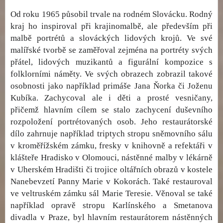
Od roku 1965 působil trvale na rodném Slovácku. Rodný
kraj ho inspiroval při krajinomalbě, ale především při
malbě portrétů a slováckých lidových krojů. Ve své
malířské tvorbě se zaměřoval zejména na portréty svých
přátel, lidových muzikantů a figurální kompozice s
folklorními náměty. Ve svých obrazech zobrazil takové
osobnosti jako například primáše Jana Ňorka či Joženu
Kubíka. Zachycoval ale i děti a prosté vesničany,
přičemž hlavním cílem se stalo zachycení duševního
rozpoložení portrétovaných osob. Jeho restaurátorské
dílo zahrnuje například triptych stropu sněmovního sálu
v kroměřížském zámku, fresky v knihovně a refektáři v
klášteře Hradisko v Olomouci, nástěnné malby v lékárně
v Uherském Hradišti či trojice oltářních obrazů v kostele
Nanebevzetí Panny Marie v Kokorách. Také restauroval
ve veltruském zámku sál Marie Teresie. Věnoval se také
například opravě stropu Karlínského a Smetanova
divadla v Praze, byl hlavním restaurátorem nástěnných