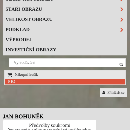
STÁŘÍ OBRAZU
VELIKOST OBRAZU
PODKLAD
VÝPRODEJ
INVESTIČNÍ OBRAZY
Nákupní košík
0 Kč
Přihlásit se
JAN BOHUNĚK
Předvolby soukromí
Telefon: +420725021832
Soubory cookie používáme k vylepšení vaší návštěvy tohoto