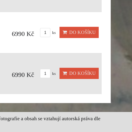
DO KOŠÍKU
6990 Kč
ks
DO KOŠÍKU
6990 Kč
ks
tografie a obsah se vztahují autorská práva dle