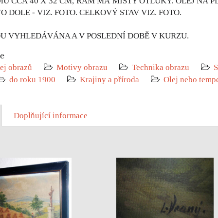
 CCA 40 X 32 CM, RÁM MÁ MÍSTY OTLUKY. OLEJ NA PL
 DOLE - VIZ. FOTO. CELKOVÝ STAV VIZ. FOTO.
OU VYHLEDÁVÁNA A V POSLEDNÍ DOBĚ V KURZU.
ie
ej obrazů
Motivy obrazu
Technika obrazu
S
do roku 1900
Krajiny a příroda
Olej nebo temp
Doplňující informace