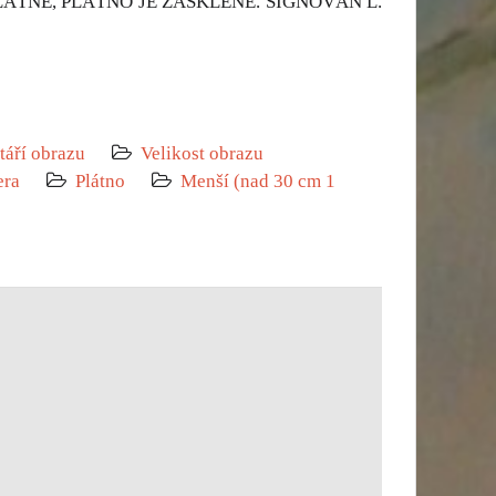
ÁTNĚ, PLÁTNO JE ZASKLENÉ. SIGNOVÁN L.
táří obrazu
Velikost obrazu
era
Plátno
Menší (nad 30 cm 1