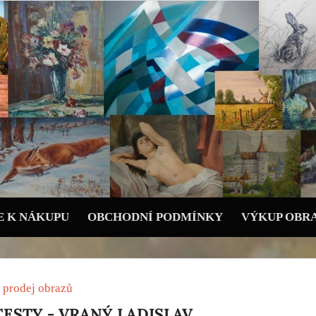
 K NÁKUPU
OBCHODNÍ PODMÍNKY
VÝKUP OBR
 prodej obrazů
CESTY - VRANÝ LADISLAV