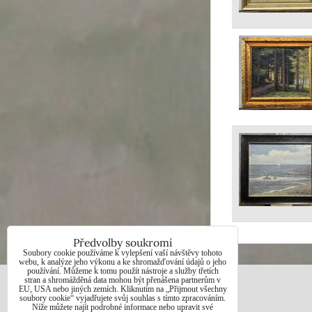
Předvolby soukromí
Soubory cookie používáme k vylepšení vaší návštěvy tohoto
webu, k analýze jeho výkonu a ke shromažďování údajů o jeho
používání. Můžeme k tomu použít nástroje a služby třetích
stran a shromážděná data mohou být přenášena partnerům v
EU, USA nebo jiných zemích. Kliknutím na „Přijmout všechny
JAN BOHUNĚK
soubory cookie“ vyjadřujete svůj souhlas s tímto zpracováním.
Níže můžete najít podrobné informace nebo upravit své