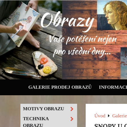
GALERIE PRODEJ OBRAZŮ
INFORMACE
MOTIVY OBRAZU
Úvod
Galerie
TECHNIKA
SNOPY U 
OBRAZU