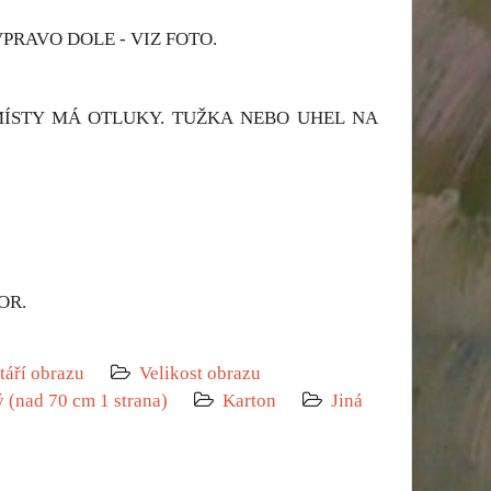
RAVO DOLE - VIZ FOTO.
MÍSTY MÁ OTLUKY. TUŽKA NEBO UHEL NA
OR.
táří obrazu
Velikost obrazu
ý (nad 70 cm 1 strana)
Karton
Jiná