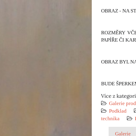
OBRAZ - NA S
ROZMĚRY VČE
PAPÍŘE ČI KA
OBRAZ BYL NA
BUDE ŠPERKEM
Více z kategor
Galerie prod
Podklad
technika
Galerie