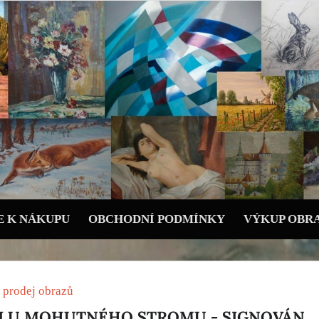
 K NÁKUPU
OBCHODNÍ PODMÍNKY
VÝKUP OBR
 prodej obrazů
I U MOHUTNÉHO STROMU - SIGNOVÁN