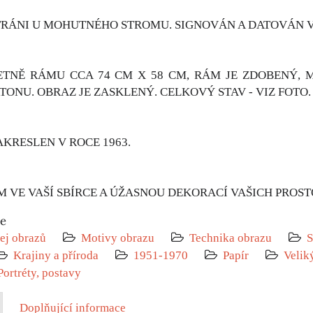
TRÁNI U MOHUTNÉHO STROMU. SIGNOVÁN A DATOVÁN VP
TNĚ RÁMU CCA 74 CM X 58 CM, RÁM JE ZDOBENÝ, 
RTONU. OBRAZ JE ZASKLENÝ. CELKOVÝ STAV - VIZ FOTO.
KRESLEN V ROCE 1963.
 VE VAŠÍ SBÍRCE A ÚŽASNOU DEKORACÍ VAŠICH PROST
ie
ej obrazů
Motivy obrazu
Technika obrazu
S
Krajiny a příroda
1951-1970
Papír
Velik
Portréty, postavy
Doplňující informace