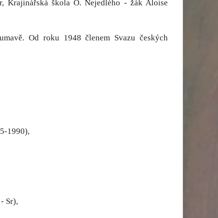
 Krajinářská škola O. Nejedlého - žák Aloise
í Šumavě. Od roku 1948 členem Svazu českých
45-1990),
 Sr),