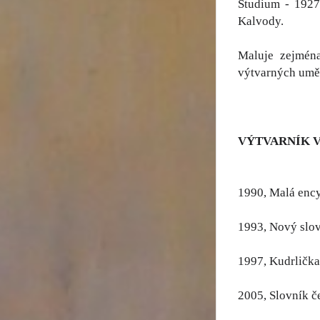
Studium - 1927
Kalvody.
Maluje zejména
výtvarných uměl
VÝTVARNÍK 
1990, Malá ency
1993, Nový slov
1997, Kudrlička
2005, Slovník č