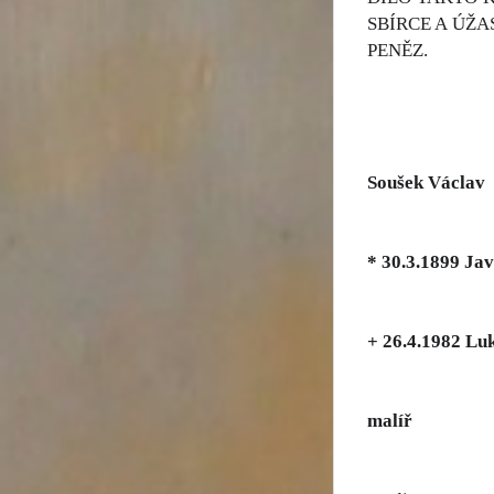
SBÍRCE A ÚŽ
PENĚZ.
Soušek Václav
* 30.3.1899 Jav
+ 26.4.1982 Luk
malíř