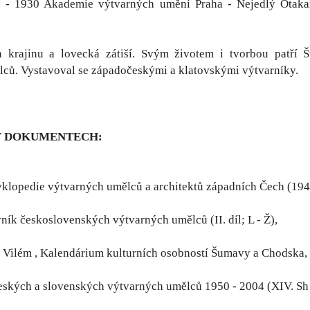
 - 1930 Akademie výtvarných umění Praha - Nejedlý Otakar,
 krajinu a lovecká zátiší. Svým životem i tvorbou patř
ců. Vystavoval se západočeskými a klatovskými výtvarníky.
V DOKUMENTECH:
klopedie výtvarných umělců a architektů západních Čech (19
ník československých výtvarných umělců (II. díl; L - Ž),
 Vilém , Kalendárium kulturních osobností Šumavy a Chodska,
eských a slovenských výtvarných umělců 1950 - 2004 (XIV. Sh -