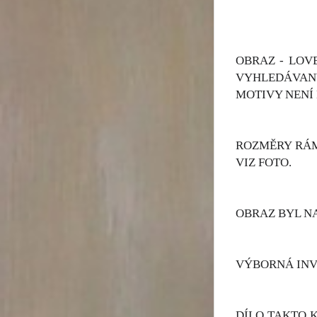
OBRAZ - LOV
VYHLEDÁVANÝ
MOTIVY NENÍ
ROZMĚRY RÁMU
VIZ FOTO.
OBRAZ BYL N
VÝBORNÁ INV
DÍLO TAKTO K