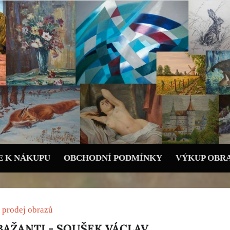
 K NÁKUPU
OBCHODNÍ PODMÍNKY
VÝKUP OBR
 prodej obrazů
BAŽANTI - SOUŠEK VÁCLAV