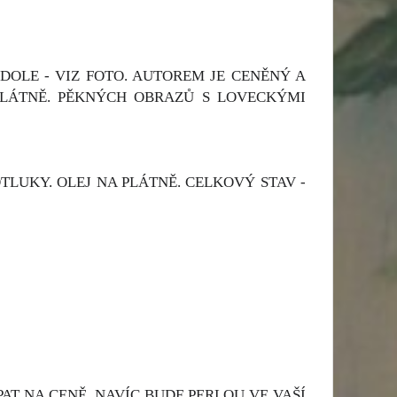
DOLE - VIZ FOTO. AUTOREM JE CENĚNÝ A
PLÁTNĚ. PĚKNÝCH OBRAZŮ S LOVECKÝMI
TLUKY. OLEJ NA PLÁTNĚ. CELKOVÝ STAV -
AT NA CENĚ, NAVÍC BUDE PERLOU VE VAŠÍ