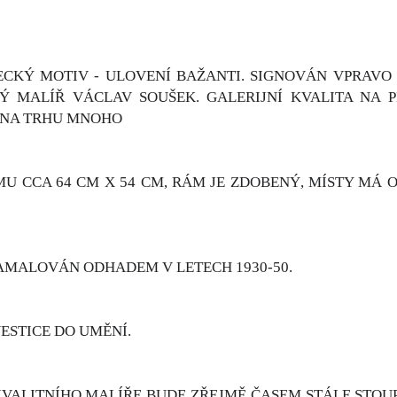
ECKÝ MOTIV - ULOVENÍ BAŽANTI. SIGNOVÁN VPRAVO 
 MALÍŘ VÁCLAV SOUŠEK. GALERIJNÍ KVALITA NA 
 NA TRHU MNOHO
 CCA 64 CM X 54 CM, RÁM JE ZDOBENÝ, MÍSTY MÁ O
AMALOVÁN ODHADEM V LETECH 1930-50.
ESTICE DO UMĚNÍ.
VALITNÍHO MALÍŘE BUDE ZŘEJMĚ ČASEM STÁLE STOUP