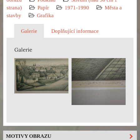
strana)
Papír
1971-1990
Města a
stavby
Grafika
Galerie
Doplňující informace
Galerie
MOTIVY OBRAZU