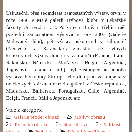
Uskutečnil přes sedmdesát samostatných výstav, první v
roce 1966 v Malé galerii Trýbova klubu v Lékařské
fakulty Univerzity J. E. Purkyně v Brně, v Třebíči měl
poslední samostatnou výstavu v roce 2007 (Galerie
Malovaný dům), pět výstav uskutečnil v zahraničí
(Německo a Rakousko), zúčastnil se četných
kolektivních výstav doma i v zahraničí (Francie, Itálie,
Rakousko, Německo, Maďarsko, Belgie, Argentina,
Jugoslávie, Japonsko atd.), byl zastoupen na mnoha
výstavách skupiny Stir up. Jeho díla jsou zastoupena v
uměleckých sbírkách muzeí a galerií v České republice,
Maďarsku, Bulharsku, Portugalsku, Chile, Argentině,
Belgii, Francii, Itálii a Japonsku atd.
Více z kategorie
Galerie prodej obrazů
Motivy obrazu
Technika obrazu
Stáří obrazu
Velikost
obrazu
Podklad
Střední (nad 50 cm 1