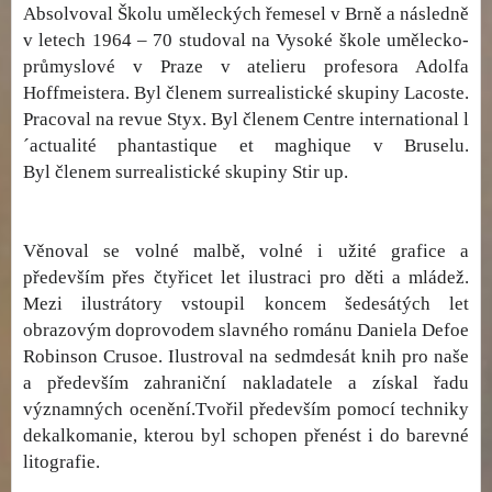
Absolvoval Školu uměleckých řemesel v Brně a následně
v letech 1964 – 70 studoval na Vysoké škole umělecko-
průmyslové v Praze v atelieru profesora Adolfa
Hoffmeistera. Byl členem surrealistické skupiny Lacoste.
Pracoval na revue Styx. Byl členem Centre international l
´actualité phantastique et maghique v Bruselu.
Byl členem surrealistické skupiny Stir up.
Věnoval se volné malbě, volné i užité grafice a
především přes čtyřicet let ilustraci pro děti a mládež.
Mezi ilustrátory vstoupil koncem šedesátých let
obrazovým doprovodem slavného románu Daniela Defoe
Robinson Crusoe. Ilustroval na sedmdesát knih pro naše
a především zahraniční nakladatele a získal řadu
významných ocenění.Tvořil především pomocí techniky
dekalkomanie, kterou byl schopen přenést i do barevné
litografie.