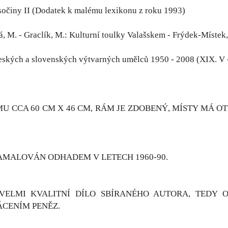
sočiny II (Dodatek k malému lexikonu z roku 1993)
, M. - Graclík, M.: Kulturní toulky Valašskem - Frýdek-Místek,
eských a slovenských výtvarných umělců 1950 - 2008 (XIX. V -
 CCA 60 CM X 46 CM, RÁM JE ZDOBENÝ, MÍSTY MÁ OT
AMALOVÁN ODHADEM V LETECH 1960-90.
VELMI KVALITNÍ DÍLO SBÍRANÉHO AUTORA, TEDY O
ÁCENÍM PENĚZ.