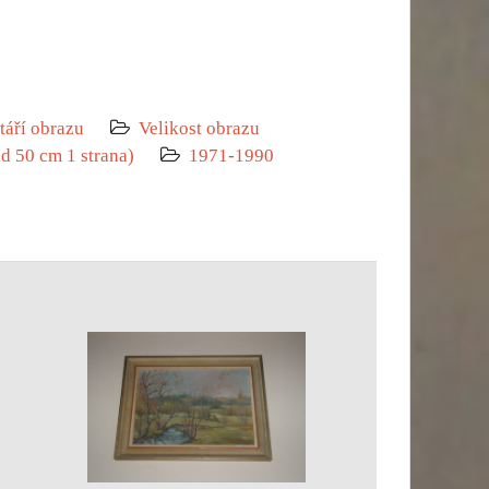
táří obrazu
Velikost obrazu
ad 50 cm 1 strana)
1971-1990