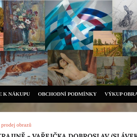
 K NÁKUPU
OBCHODNÍ PODMÍNKY
VÝKUP OBR
 prodej obrazů
RAJINĚ - VAŘEJČKA DOBROSLAV (SLÁVEK