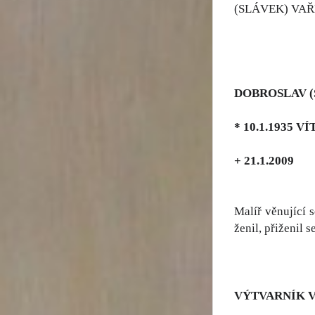
(SLÁVEK) VAŘ
DOBROSLAV (
* 10.1.1935 
+ 21.1.2009
Malíř věnující s
ženil, přiženil 
VÝTVARNÍK 