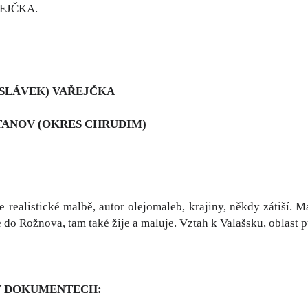
EJČKA.
SLÁVEK) VAŘEJČKA
VÍTANOV (OKRES CHRUDIM)
e realistické malbě, autor olejomaleb, krajiny, někdy zátiší. 
se do Rožnova, tam také žije a maluje. Vztah k Valašsku, oblas
V DOKUMENTECH: