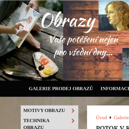
GALERIE PRODEJ OBRAZŮ
INFORMACE
MOTIVY OBRAZU
Úvod
Galerie
TECHNIKA
POTOK V K
OBRAZU