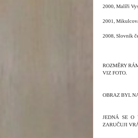
2000, Malíři Vy
2001, Mikulcová
2008, Slovník č
ROZMĚRY RÁMU
VIZ FOTO.
OBRAZ BYL N
JEDNÁ SE O 
ZARUČUJI VR