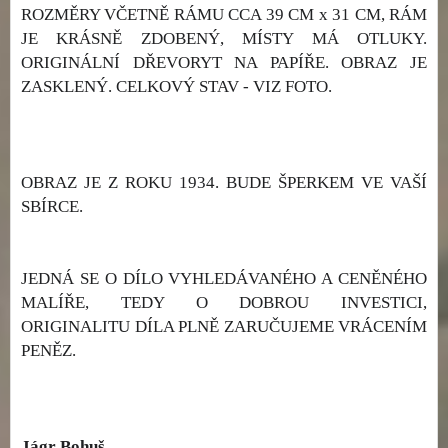
ROZMĚRY VČETNĚ RÁMU CCA 39 CM x 31 CM, RÁM
JE KRÁSNĚ ZDOBENÝ, MÍSTY MÁ OTLUKY.
ORIGINÁLNÍ DŘEVORYT NA PAPÍŘE. OBRAZ JE
ZASKLENÝ. CELKOVÝ STAV - VIZ FOTO.
OBRAZ JE Z ROKU 1934. BUDE ŠPERKEM VE VAŠÍ
SBÍRCE.
JEDNÁ SE O DÍLO VYHLEDÁVANÉHO A CENĚNÉHO
MALÍŘE, TEDY O DOBROU INVESTICI,
ORIGINALITU DÍLA PLNĚ ZARUČUJEME VRÁCENÍM
PENĚZ.
Jágr Bohuš