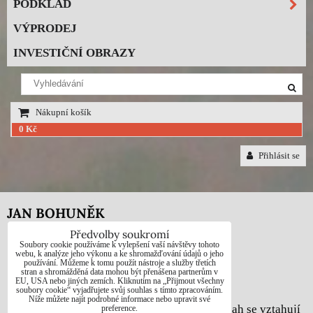
PODKLAD
VÝPRODEJ
INVESTIČNÍ OBRAZY
Nákupní košík
0 Kč
Přihlásit se
JAN BOHUNĚK
Předvolby soukromí
Telefon: +420725021832
Soubory cookie používáme k vylepšení vaší návštěvy tohoto
webu, k analýze jeho výkonu a ke shromažďování údajů o jeho
používání. Můžeme k tomu použít nástroje a služby třetích
e-mail: 1jab@seznam.cz
stran a shromážděná data mohou být přenášena partnerům v
EU, USA nebo jiných zemích. Kliknutím na „Přijmout všechny
web: www.prodej-obrazy.eu
soubory cookie“ vyjadřujete svůj souhlas s tímto zpracováním.
Níže můžete najít podrobné informace nebo upravit své
© Jan Bohuněk - Na všechny fotografie a obsah se vztahují
preference.