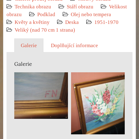
Technika obrazu
Stáří obrazu
Velikost
obrazu
Podklad
Olej nebo tempera
Květy a květiny
Deska
1951-1970
Veliký (nad 70 cm 1 strana)
Galerie
Doplňující informace
Galerie