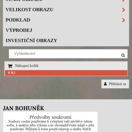
VELIKOST OBRAZU
PODKLAD
VÝPRODEJ
INVESTIČNÍ OBRAZY
Nákupní košík
0 Kč
Přihlásit se
JAN BOHUNĚK
Předvolby soukromí
Telefon: +420725021832
Soubory cookie používáme k vylepšení vaší návštěvy tohoto
webu, k analýze jeho výkonu a ke shromažďování údajů o jeho
používání. Můžeme k tomu použít nástroje a služby třetích
e-mail: 1jab@seznam.cz