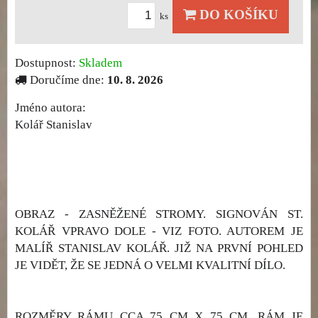
DO KOŠÍKU
ks
Dostupnost:
Skladem
Doručíme dne:
10. 8. 2026
Jméno autora:
Kolář Stanislav
OBRAZ - ZASNĚŽENÉ STROMY. SIGNOVÁN ST.
KOLÁŘ VPRAVO DOLE - VIZ FOTO. AUTOREM JE
MALÍŘ STANISLAV KOLÁŘ. JIŽ NA PRVNÍ POHLED
JE VIDĚT, ŽE SE JEDNÁ O VELMI KVALITNÍ DÍLO.
ROZMĚRY RÁMU CCA 75 CM X 75 CM, RÁM JE