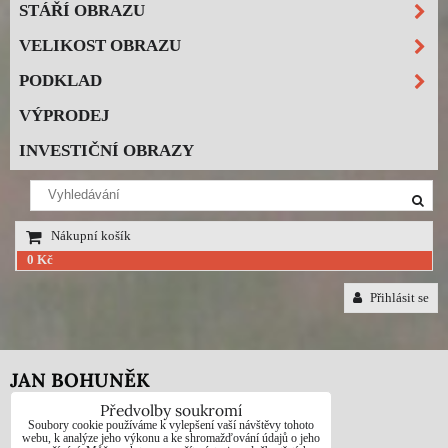
STÁŘÍ OBRAZU
VELIKOST OBRAZU
PODKLAD
VÝPRODEJ
INVESTIČNÍ OBRAZY
Nákupní košík
0 Kč
Přihlásit se
JAN BOHUNĚK
Předvolby soukromí
Telefon: +420725021832
Soubory cookie používáme k vylepšení vaší návštěvy tohoto
webu, k analýze jeho výkonu a ke shromažďování údajů o jeho