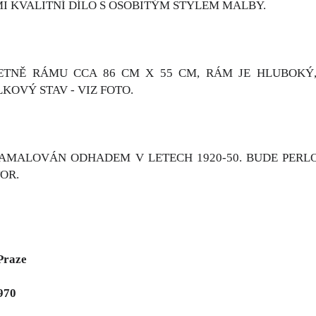
I KVALITNÍ DÍLO S OSOBITÝM STYLEM MALBY.
TNĚ RÁMU CCA 86 CM X 55 CM, RÁM JE HLUBOKÝ,
KOVÝ STAV - VIZ FOTO.
AMALOVÁN ODHADEM V LETECH 1920-50. BUDE PERLO
TOR.
Praze
970