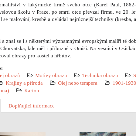
omalířství v lakýrnické firmě sveho otce (Karel Paul, 1862
lovou školu v Praze, po smrti otce převzal firmu, ve 20. l
 se malování, kresbě a ovládal nejrůznejší techniky (kresba, akv
i a znal se i s některými významnými evropskými malíři té do
Chorvatska, kde měl i příbuzné v Omiši. Na vesnici v Osičká
roval obrazy pro kostel a hřbitov.
ie
ej obrazů
Motivy obrazu
Technika obrazu
S
Krajiny a příroda
Olej nebo tempera
1901-193
rana)
Karton
Doplňující informace