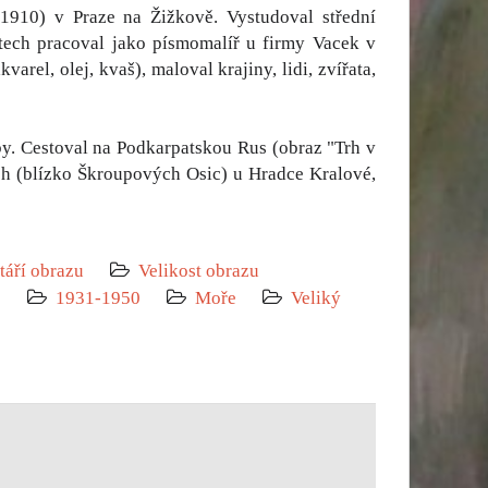
-1910) v Praze na Žižkově. Vystudoval střední
etech pracoval jako písmomalíř u firmy Vacek v
arel, olej, kvaš), maloval krajiny, lidi, zvířata,
by. Cestoval na Podkarpatskou Rus (obraz "Trh v
ch (blízko Škroupových Osic) u Hradce Kralové,
táří obrazu
Velikost obrazu
0
1931-1950
Moře
Veliký