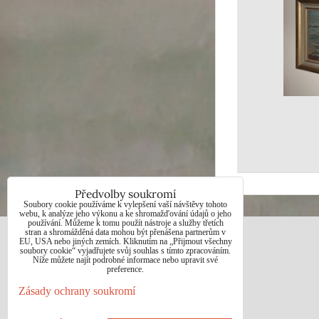
Předvolby soukromí
Soubory cookie používáme k vylepšení vaší návštěvy tohoto
webu, k analýze jeho výkonu a ke shromažďování údajů o jeho
používání. Můžeme k tomu použít nástroje a služby třetích
stran a shromážděná data mohou být přenášena partnerům v
EU, USA nebo jiných zemích. Kliknutím na „Přijmout všechny
JAN BOHUNĚK
soubory cookie“ vyjadřujete svůj souhlas s tímto zpracováním.
Níže můžete najít podrobné informace nebo upravit své
preference.
Telefon: +420725021832
Zásady ochrany soukromí
e-mail: 1jab@seznam.cz
web: www.prodej-obrazy.eu