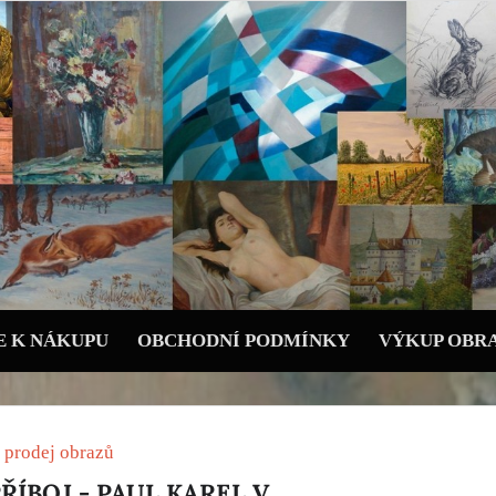
 K NÁKUPU
OBCHODNÍ PODMÍNKY
VÝKUP OBR
 prodej obrazů
ÍBOJ - PAUL KAREL V.