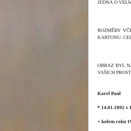
JEDNÁ O VELM
ROZMĚRY VČE
KARTONU. CEL
OBRAZ BYL N
VAŠICH PROS
Karel Paul
* 14.01.1892 v 
+ kolem roku 1