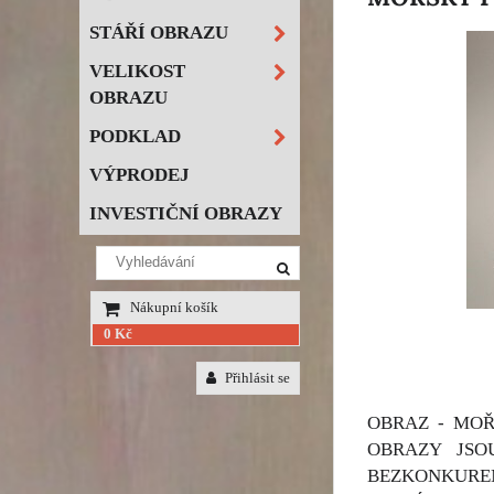
STÁŘÍ OBRAZU
VELIKOST
OBRAZU
PODKLAD
VÝPRODEJ
INVESTIČNÍ OBRAZY
Nákupní košík
0 Kč
Přihlásit se
OBRAZ - MOŘ
OBRAZY JSO
BEZKONKURENČ