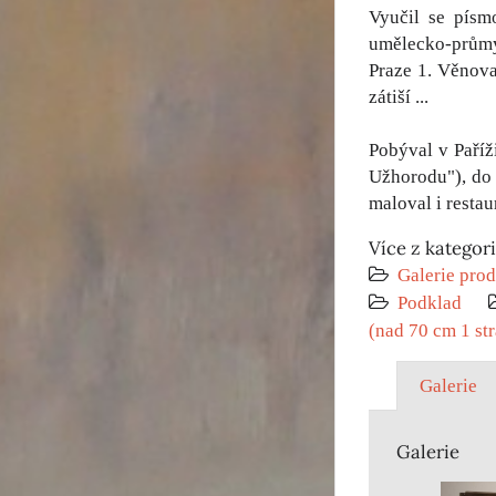
Vyučil se písm
umělecko-průmys
Praze 1. Věnoval
zátiší ...
Pobýval v Paříž
Užhorodu"), do 
maloval i restau
Více z kategor
Galerie prod
Podklad
(nad 70 cm 1 st
Galerie
Galerie