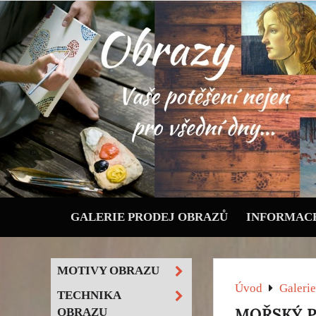
GALERIE PRODEJ OBRAZŮ
INFORMACE
MOTIVY OBRAZU
Úvod
Galerie
TECHNIKA
MOŘSKÝ PŘ
OBRAZU