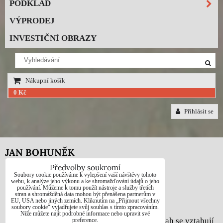
PODKLAD
VÝPRODEJ
INVESTIČNÍ OBRAZY
Nákupní košík
0 Kč
Přihlásit se
JAN BOHUNĚK
Předvolby soukromí
Telefon: +420725021832
Soubory cookie používáme k vylepšení vaší návštěvy tohoto
webu, k analýze jeho výkonu a ke shromažďování údajů o jeho
používání. Můžeme k tomu použít nástroje a služby třetích
e-mail: 1jab@seznam.cz
stran a shromážděná data mohou být přenášena partnerům v
EU, USA nebo jiných zemích. Kliknutím na „Přijmout všechny
web: www.prodej-obrazy.eu
soubory cookie“ vyjadřujete svůj souhlas s tímto zpracováním.
Níže můžete najít podrobné informace nebo upravit své
© Jan Bohuněk - Na všechny fotografie a obsah se vztahují
preference.