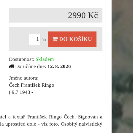
2990 Kč
DO KOŠÍKU
ks
Dostupnost:
Skladem
Doručíme dne:
12. 8. 2026
Jméno autora:
Čech František Ringo
( 9.7.1943 -
tel a textař František Ringo Čech. Signován a
a uprostřed dole - viz foto. Osobitý naivistický