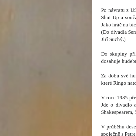
Po návratu z U
Shut Up a souča
Jako hráč na bi
(Do divadla Sem
Jiří Suchý.)
Do skupiny při
dosahuje hudebn
Za dobu své hud
které Ringo nato
V roce 1985 pře
Jde o divadlo 
Shakespearem, S
V průběhu deset
společně s Petr