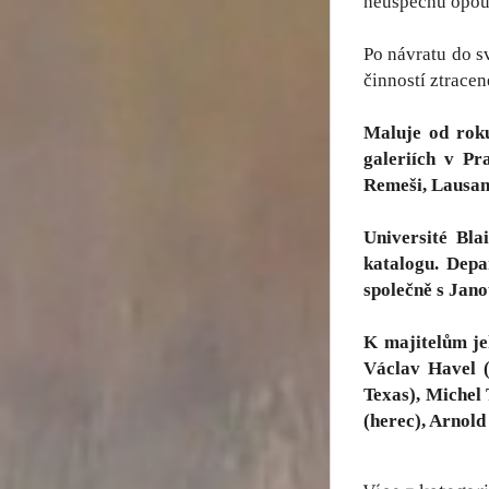
neúspěchu opoušt
Po návratu do s
činností ztracen
Maluje od roku
galeriích v Pr
Remeši, Lausan
Université Bl
katalogu. Depa
společně s Ja
K majitelům je
Václav Havel (
Texas), Michel 
(herec), Arnol