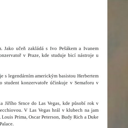
m. Jako učeň zakládá s Ivo Pešákem a Ivanem
nzervatoř v Praze, kde studuje bicí nástroje u
aje s legendárním americkým basistou Herbertem
ko student konzervatoře účinkuje v Semaforu v
la Jiřího Srnce do Las Vegas, kde působí rok v
vecchiovou. V Las Vegas hrál v klubech na jam
 Louis Prima, Oscar Peterson, Budy Rich a Duke
Palace.