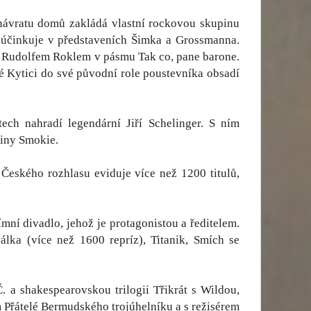
návratu domů zakládá vlastní rockovou skupinu
ý účinkuje v představeních Šimka a Grossmanna.
a s Rudolfem Roklem v pásmu Tak co, pane barone.
é Kytici do své původní role poustevníka obsadí
ech nahradí legendární Jiří Schelinger. S ním
piny Smokie.
Českého rozhlasu eviduje více než 1200 titulů,
mní divadlo, jehož je protagonistou a ředitelem.
lka (více než 1600 repríz), Titanik, Smích se
Č. a shakespearovskou trilogii Třikrát s Wildou,
 Přátelé Bermudského trojúhelníku a s režisérem