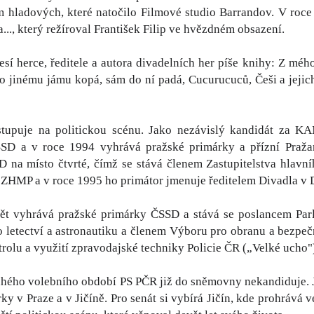
ladových, které natočilo Filmové studio Barrandov. V roce 20
ra..., který režíroval František Filip ve hvězdném obsazení.
esí herce, ředitele a autora divadelních her píše knihy: Z mého
o jinému jámu kopá, sám do ní padá, Cucurucuců, Češi a jejich
tupuje na politickou scénu. Jako nezávislý kandidát za KA
SD a v roce 1994 vyhrává pražské primárky a přízní Praža
 na místo čtvrté, čímž se stává členem Zastupitelstva hlavní
 ZHMP a v roce 1995 ho primátor jmenuje ředitelem Divadla v D
ět vyhrává pražské primárky ČSSD a stává se poslancem Pa
ro letectví a astronautiku a členem Výboru pro obranu a bezp
rolu a využití zpravodajské techniky Policie ČR („Velké ucho"
hého volebního období PS PČR již do sněmovny nekandiduje. Jd
ky v Praze a v Jičíně. Pro senát si vybírá Jičín, kde prohrává