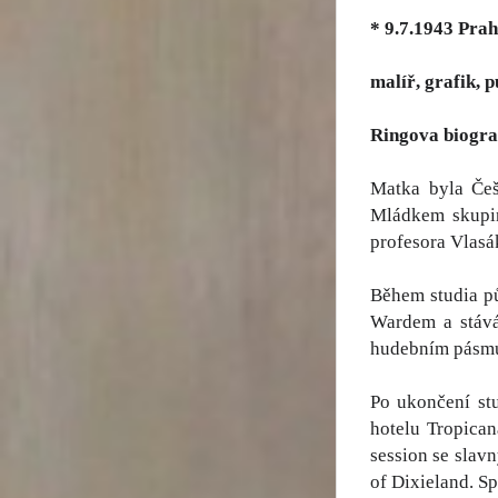
* 9.7.1943 Pra
malíř, grafik, p
Ringova biogra
Matka byla Češ
Mládkem skupinu
profesora Vlasák
Během studia pů
Wardem a stává
hudebním pásmu
Po ukončení stu
hotelu Tropica
session se slav
of Dixieland. S