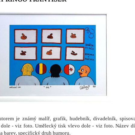
torem je známý malíř, grafik, hudebník, divadelník, spisova
dole - viz foto. Umělecký tisk vlevo dole - viz foto. Název díl
eta barev, specifický druh humoru.