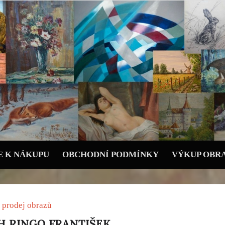
 K NÁKUPU
OBCHODNÍ PODMÍNKY
VÝKUP OBR
 prodej obrazů
CH RINGO FRANTIŠEK