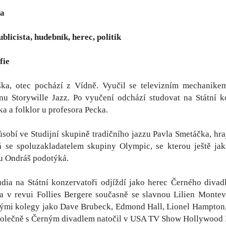
ha
ublicista, hudebník, herec, politik
fie
ka, otec pochází z Vídně. Vyučil se televizním mechanike
 Storywille Jazz. Po vyučení odchází studovat na Státní ko
a a folklor u profesora Pecka.
sobí ve Studijní skupině tradičního jazzu Pavla Smetáčka, hr
 se spoluzakladatelem skupiny Olympic, se kterou ještě ja
 Ondráš podotýká.
dia na Státní konzervatoři odjíždí jako herec Černého divad
na v revui Follies Bergere současně se slavnou Lilien Monte
nými kolegy jako Dave Brubeck, Edmond Hall, Lionel Hampton,
polečně s Černým divadlem natočil v USA TV Show Hollywood 