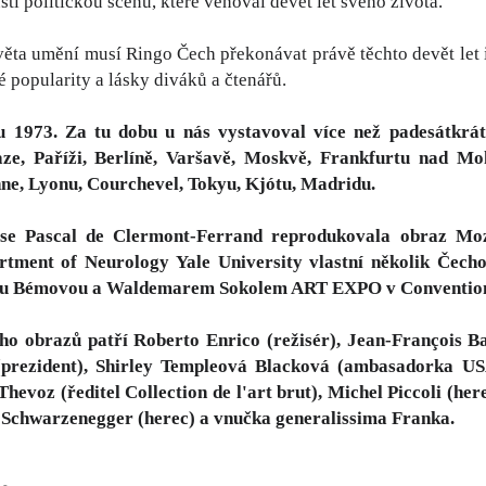
í politickou scénu, které věnoval devět let svého života.
věta umění musí Ringo Čech překonávat právě těchto devět let i
é popularity a lásky diváků a čtenářů.
 1973. Za tu dobu u nás vystavoval více než padesátkrá
aze, Paříži, Berlíně, Varšavě, Moskvě, Frankfurtu nad M
ne, Lyonu, Courchevel, Tokyu, Kjótu, Madridu.
aise Pascal de Clermont-Ferrand reprodukovala obraz Mo
rtment of Neurology Yale University vlastní několik Čech
nou Bémovou a Waldemarem Sokolem ART EXPO v Convention
ho obrazů patří Roberto Enrico (režisér), Jean-François Ba
prezident), Shirley Templeová Blacková (ambasadorka USA)
Thevoz (ředitel Collection de l'art brut), Michel Piccoli (h
d Schwarzenegger (herec) a vnučka generalissima Franka.