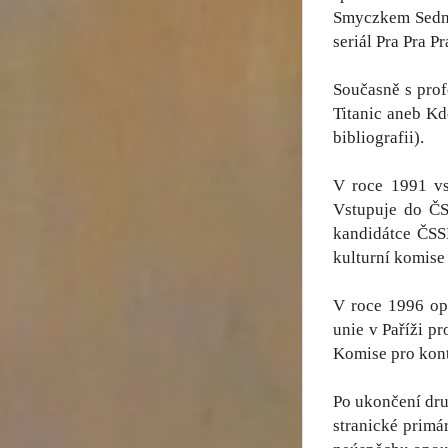
Smyczkem Sedm h
seriál Pra Pra P
Současně s prof
Titanic aneb Kd
bibliografii).
V roce 1991 vs
Vstupuje do ČS
kandidátce ČSSD
kulturní komise
V roce 1996 op
unie v Paříži p
Komise pro kont
Po ukončení dru
stranické primár