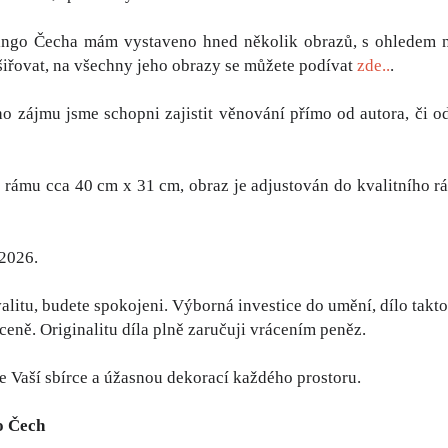
ingo Čecha mám vystaveno hned několik obrazů, s ohledem n
šiřovat, na všechny jeho obrazy se můžete podívat
zde..
.
o zájmu jsme schopni zajistit věnování přímo od autora, či od
rámu cca 40 cm x 31 cm, obraz je adjustován do kvalitního rá
 2026.
alitu, budete spokojeni. Výborná investice do umění, dílo tak
 ceně. Originalitu díla plně zaručuji vrácením peněz.
 Vaší sbírce a úžasnou dekorací každého prostoru.
o Čech