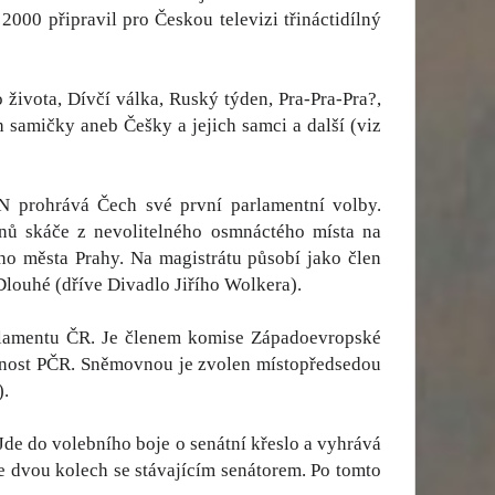
00 připravil pro Českou televizi třináctidílný
 života, Dívčí válka, Ruský týden, Pra-Pra-Pra?,
 samičky aneb Češky a jejich samci a další (viz
N prohrává Čech své první parlamentní volby.
nů skáče z nevolitelného osmnáctého místa na
ho města Prahy. Na magistrátu působí jako člen
louhé (dříve Divadlo Jiřího Wolkera).
rlamentu ČR. Je členem komise Západoevropské
ečnost PČR. Sněmovnou je zvolen místopředsedou
).
e do volebního boje o senátní křeslo a vyhrává
 ve dvou kolech se stávajícím senátorem. Po tomto