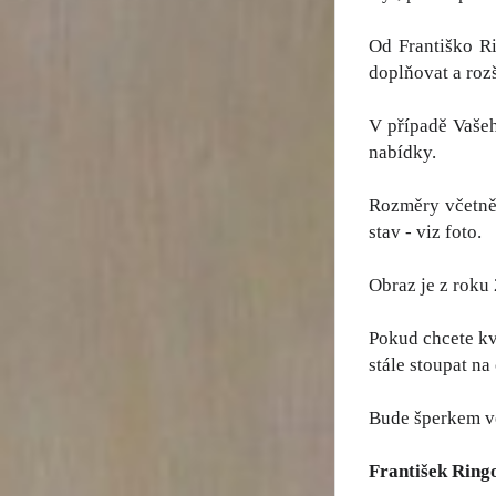
Od Františko R
doplňovat a roz
V případě Vašeh
nabídky.
Rozměry včetně 
stav - viz foto.
Obraz je z roku
Pokud chcete kv
stále stoupat na
Bude šperkem ve
František Ring