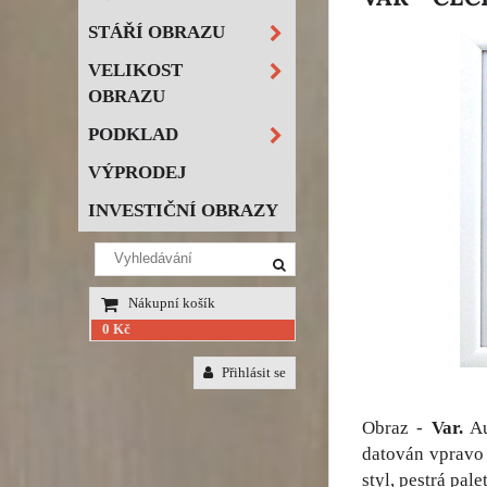
STÁŘÍ OBRAZU
VELIKOST
OBRAZU
PODKLAD
VÝPRODEJ
INVESTIČNÍ OBRAZY
Nákupní košík
0 Kč
Přihlásit se
Obraz -
Var.
Au
datován vpravo 
styl, pestrá pal