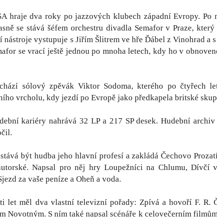
SA hraje dva roky po jazzových klubech západní Evropy. Po 
sně se stává šéfem orchestru divadla Semafor v Praze, kter
cí nástroje vystupuje s Jiřím Šlitrem ve hře Ďábel z Vinohrad 
afor se vrací ještě jednou po mnoha letech, kdy ho v obnoven
chází sólový zpěvák Viktor Sodoma, kterého po čtyřech let
ího vrcholu, kdy jezdí po Evropě jako předkapela britské sku
ební kariéry nahrává 32 LP a 217 SP desek. Hudební archiv 
čil.
stává být hudba jeho hlavní profesí a zakládá Čechovo Prozatí
autorské. Napsal pro něj hry Loupežníci na Chlumu, Dívčí vá
jezd za vaše peníze a Oheň a voda.
i let měl dva vlastní televizní pořady: Zpívá a hovoří F. R. 
em Novotným. S ním také napsal scénáře k celovečerním filmům