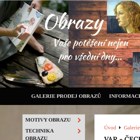
GALERIE PRODEJ OBRAZŮ
INFORMACE
MOTIVY OBRAZU
Úvod
Galerie
TECHNIKA
VAR - ČE
OBRAZU