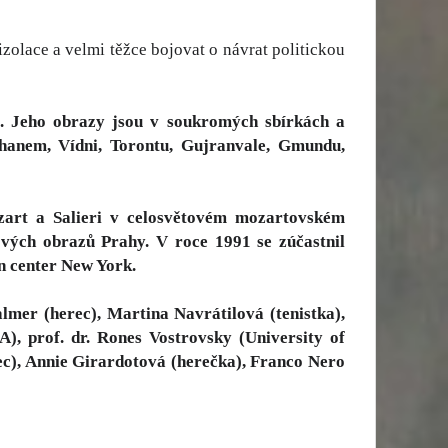
zolace a velmi těžce bojovat o návrat politickou
t. Jeho obrazy jsou v soukromých sbírkách a
ohanem, Vídni, Torontu, Gujranvale, Gmundu,
zart a Salieri v celosvětovém mozartovském
ových obrazů Prahy. V roce 1991 se zúčastnil
 center New York.
lmer (herec), Martina Navrátilová (tenistka),
, prof. dr. Rones Vostrovsky (University of
erec), Annie Girardotová (herečka), Franco Nero