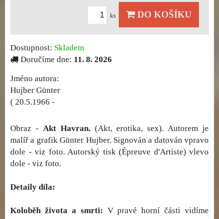
DO KOŠÍKU
ks
Dostupnost:
Skladem
Doručíme dne:
11. 8. 2026
Jméno autora:
Hujber Günter
( 20.5.1966 -
Obraz -
Akt Havran.
(Akt, erotika, sex). Autorem je
malíř a grafik Günter Hujber. Signován a datován vpravo
dole - viz foto. Autorský tisk (Épreuve d'Artiste) vlevo
dole - viz foto.
Detaily díla:
Koloběh života a smrti:
V pravé horní části vidíme