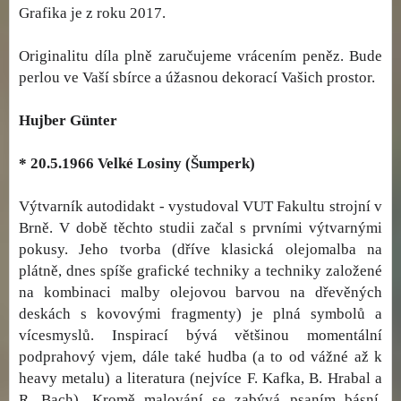
Grafika je z roku 2017.
Originalitu díla plně zaručujeme vrácením peněz. Bude
perlou ve Vaší sbírce a úžasnou dekorací Vašich prostor.
Hujber Günter
* 20.5.1966 Velké Losiny (Šumperk)
Výtvarník autodidakt - vystudoval VUT Fakultu strojní v
Brně. V době těchto studii začal s prvními výtvarnými
pokusy. Jeho tvorba (dříve klasická olejomalba na
plátně, dnes spíše grafické techniky a techniky založené
na kombinaci malby olejovou barvou na dřevěných
deskách s kovovými fragmenty) je plná symbolů a
vícesmyslů. Inspirací bývá většinou momentální
podprahový vjem, dále také hudba (a to od vážné až k
heavy metalu) a literatura (nejvíce F. Kafka, B. Hrabal a
R. Bach). Kromě malování se zabývá psaním básní,