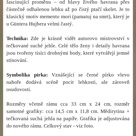
fascinující proměnu – od hlavy živého havrana přes
částečně odhalenou lebku až po čistý ptačí skelet. Je to
klasický motiv memento mori (pamatuj na smrt), který je
u Güntera Hujbera velmi častý.
Technika:
Zde je krásně vidět autorovo mistrovství v
tečkované suché jehle. Celé tělo ženy i detaily havrana
jsou tvořeny tisíci drobnými body, které vytvářejí jemné
stínování.
Symbolika pírka:
Vznášející se černé pírko vlevo
nahoře dodává scéně pocit lehkosti, ale zároveň
osudovosti.
Rozměry včetně rámu cca 33 cm x 24 cm, rozměr
samotné grafiky: cca 14,5 cm x 11,8 cm. Mědirytina +
tečkovaná suchá jehla na papíře. Grafika je adjustována
do nového rámu. Celkový stav - viz foto.