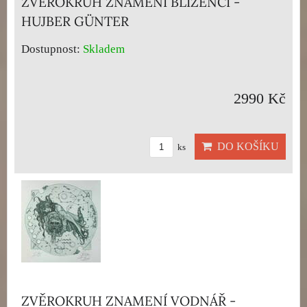
ZVĚROKRUH ZNAMENÍ BLÍŽENCI -
HUJBER GÜNTER
Dostupnost:
Skladem
2990 Kč
DO KOŠÍKU
ks
ZVĚROKRUH ZNAMENÍ VODNÁŘ -