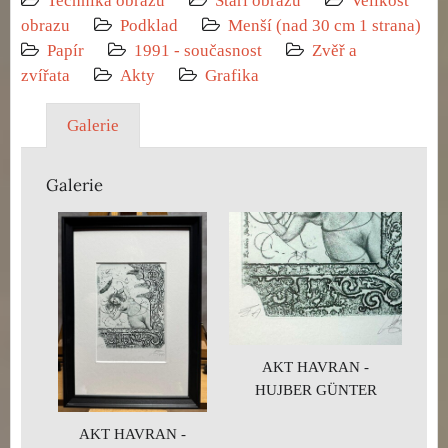
Technika obrazu
Stáří obrazu
Velikost
obrazu
Podklad
Menší (nad 30 cm 1 strana)
Papír
1991 - současnost
Zvěř a
zvířata
Akty
Grafika
Galerie
Galerie
AKT HAVRAN -
HUJBER GÜNTER
AKT HAVRAN -