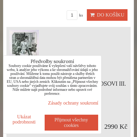
DO KOŠÍKU
ks
Předvolby soukromí
Soubory cookie používáme k vylepšení vaší návštěvy tohoto
webu, k analýze jeho výkonu a ke shromažďování údajů o jeho
používání. Můžeme k tomu použít nástroje a služby třetích
stran a shromážděná data mohou být přenášena partnerům v
EU, USA nebo jiných zemích. Kliknutím na „Přijmout všechny
AKT - POCTA FRANZI VON BAYROSOVI III.
soubory cookie“ vyjadřujete svůj souhlas s tímto zpracováním.
Níže můžete najít podrobné informace nebo upravit své
- HUJBER GÜNTER
preference.
Zásady ochrany soukromí
Dostupnost:
Skladem
Ukázat
Přijmout všechny
podrobnosti
cookies
2990 Kč