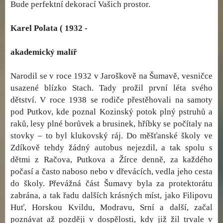
Bude perfektní dekorací Vašich prostor.
Karel Polata ( 1932 -
akademický malíř
Narodil se v roce 1932 v Jaroškově na Šumavě, vesničce
usazené blízko Stach. Tady prožil první léta svého
dětství. V roce 1938 se rodiče přestěhovali na samoty
pod Putkov, kde poznal Kozinský potok plný pstruhů a
raků, lesy plné borůvek a brusinek, hříbky se počítaly na
stovky – to byl klukovský ráj. Do měšťanské školy ve
Zdíkově tehdy žádný autobus nejezdil, a tak spolu s
dětmi z Račova, Putkova a Žírce denně, za každého
počasí a často naboso nebo v dřevácích, vedla jeho cesta
do školy. Převážná část Šumavy byla za protektorátu
zabrána, a tak řadu dalších krásných míst, jako Filipovu
Huť, Horskou Kvildu, Modravu, Srní a další, začal
poznávat až později v dospělosti, kdy již žil trvale v