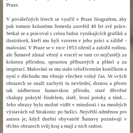
Praze.
V poválečných letech se vyučil v Praze litografem, aby
pak tomuto krásnému řemeslu zasvětil 40 let své práce.
Setkal se a pracoval s celou řadou vynikajících grafiků a
ilustrátorů, kteří mu byli vzorem v jeho práci a zálibě -
malování. V Praze se v roce 1953 oženil a založil rodinu,
ale Šumavě zůstal věrný a vracel se tam co nejčastěji za
krásnou přírodou, spoustou příbuzných a přátel a za
inspirací. Malování se mu stalo celoživotním koníčkem a
nyní v důchodu mu věnuje všechen volný čas. Ve svých
obrazech se snaží zachytit tu nevšední, drsnou a přesto
tak nádhernou šumavskou přírodu, staré dřevěné
chalupy pokryté šindelem, slatě, lesní potoky a tůně....
Jeho obrazy bylo možné vidět v minulosti i na mnohých
výstavách od Strakonic po Sušici. Největší odměnou pro
autora je, když dnešní obyvatelé Šumavy poznávají v
těchto obrazech svůj kraj a mají z nich radost.