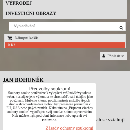
VÝPRODEJ
INVESTIČNÍ OBRAZY
Nákupní košík
0 Kč
Přihlásit se
JAN BOHUNĚK
Předvolby soukromí
Telefon: +420725021832
Soubory cookie používáme k vylepšení vaší návštěvy tohoto
webu, k analýze jeho výkonu a ke shromažďování údajů o jeho
používání. Můžeme k tomu použít nástroje a služby třetích
e-mail: 1jab@seznam.cz
stran a shromážděná data mohou být přenášena partnerům v
EU, USA nebo jiných zemích. Kliknutím na „Přijmout všechny
web: www.prodej-obrazy.eu
soubory cookie“ vyjadřujete svůj souhlas s tímto zpracováním.
Níže můžete najít podrobné informace nebo upravit své
© Jan Bohuněk - Na všechny fotografie a obsah se vztahují
preference.
autorská práva dle zákona č. 121/2000 Sb.
Zásady ochrany soukromí