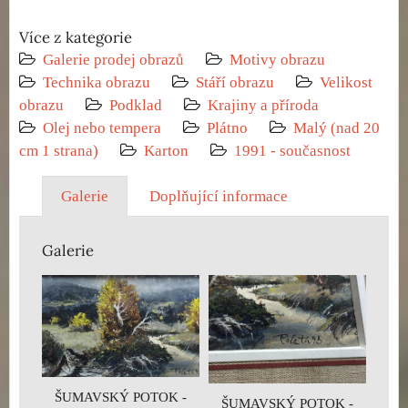
Více z kategorie
Galerie prodej obrazů
Motivy obrazu
Technika obrazu
Stáří obrazu
Velikost
obrazu
Podklad
Krajiny a příroda
Olej nebo tempera
Plátno
Malý (nad 20
cm 1 strana)
Karton
1991 - současnost
Galerie
Doplňující informace
Galerie
ŠUMAVSKÝ POTOK -
ŠUMAVSKÝ POTOK -