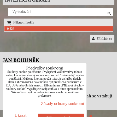
INVESTIČNÍ OBRAZY
Nákupní košík
0 Kč
Přihlásit se
JAN BOHUNĚK
Předvolby soukromí
Telefon: +420725021832
Soubory cookie používáme k vylepšení vaší návštěvy tohoto
webu, k analýze jeho výkonu a ke shromažďování údajů o jeho
používání. Můžeme k tomu použít nástroje a služby třetích
e-mail: 1jab@seznam.cz
stran a shromážděná data mohou být přenášena partnerům v
EU, USA nebo jiných zemích. Kliknutím na „Přijmout všechny
web: www.prodej-obrazy.eu
soubory cookie“ vyjadřujete svůj souhlas s tímto zpracováním.
Níže můžete najít podrobné informace nebo upravit své
© Jan Bohuněk - Na všechny fotografie a obsah se vztahují
preference.
autorská práva dle zákona č. 121/2000 Sb.
Zásady ochrany soukromí
Předvolby soukromí
Zásady ochrany soukromí
Ukázat