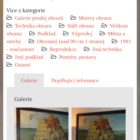
Více z kategorie
Galerie prodej obrazů
Motivy obrazu
Technika obrazu
Stáří obrazu
Velikost
obrazu
Podklad
Výprodej
Města a
stavby
Ohromný (nad 90 cm 1 strana)
1991
- současnost
Reprodukce
Jiná technika
Jiný podklad
Portréty, postavy
Ostatní
Galerie
Doplňující informace
Galerie