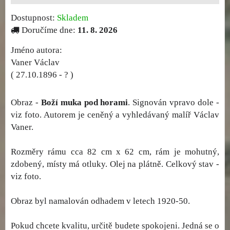
Dostupnost:
Skladem
Doručíme dne:
11. 8. 2026
Jméno autora:
Vaner Václav
( 27.10.1896 - ? )
Obraz -
Boží muka pod horami
. Signován vpravo dole -
viz foto. Autorem je ceněný a vyhledávaný malíř Václav
Vaner.
Rozměry rámu cca 82 cm x 62 cm, rám je mohutný,
zdobený, místy má otluky. Olej na plátně. Celkový stav -
viz foto.
Obraz byl namalován odhadem v letech 1920-50.
Pokud chcete kvalitu, určitě budete spokojeni. Jedná se o