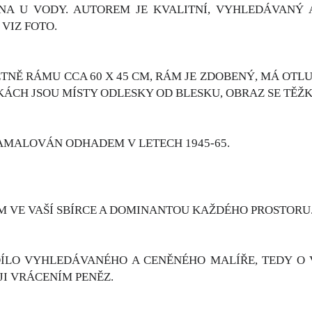
INA U VODY. AUTOREM JE KVALITNÍ, VYHLEDÁVANÝ
 VIZ FOTO.
NĚ RÁMU CCA 60 X 45 CM, RÁM JE ZDOBENÝ, MÁ OTLU
KÁCH JSOU MÍSTY ODLESKY OD BLESKU, OBRAZ SE TĚŽK
AMALOVÁN ODHADEM V LETECH 1945-65.
M VE VAŠÍ SBÍRCE A DOMINANTOU KAŽDÉHO PROSTORU
DÍLO VYHLEDÁVANÉHO A CENĚNÉHO MALÍŘE, TEDY O V
JI VRÁCENÍM PENĚZ.