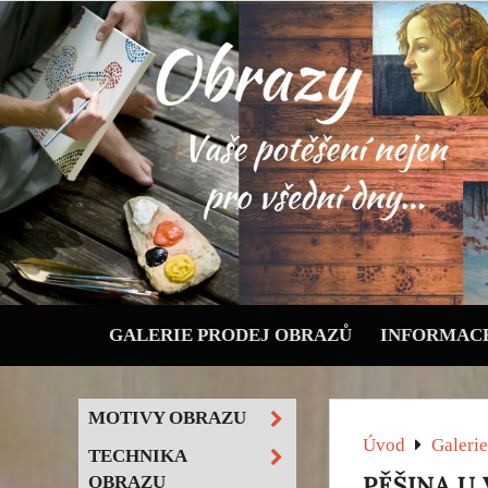
GALERIE PRODEJ OBRAZŮ
INFORMACE
MOTIVY OBRAZU
Úvod
Galerie
TECHNIKA
PĚŠINA U 
OBRAZU