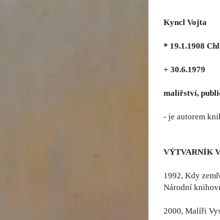
Kyncl Vojta
* 19.1.1908 Ch
+ 30.6.1979
malířství, publi
- je autorem kn
VÝTVARNÍK 
1992, Kdy zemře
Národní knihovn
2000, Malíři Vy