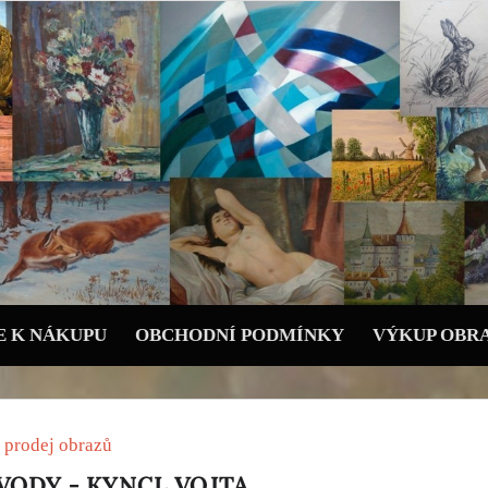
 K NÁKUPU
OBCHODNÍ PODMÍNKY
VÝKUP OBR
 prodej obrazů
VODY - KYNCL VOJTA