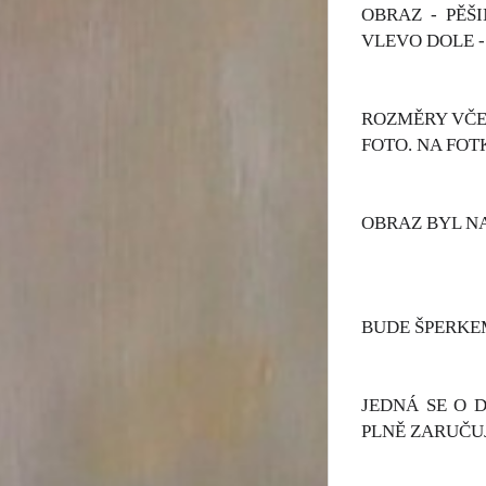
OBRAZ - PĚŠ
VLEVO DOLE -
ROZMĚRY VČET
FOTO. NA FOT
OBRAZ BYL N
BUDE ŠPERKE
JEDNÁ SE O 
PLNĚ ZARUČU