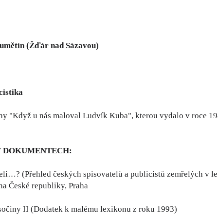
lumětín (Žďár nad Sázavou)
cistika
ihy "Když u nás maloval Ludvík Kuba", kterou vydalo v roce 1
V DOKUMENTECH:
li…? (Přehled českých spisovatelů a publicistů zemřelých v let
a České republiky, Praha
sočiny II (Dodatek k malému lexikonu z roku 1993)