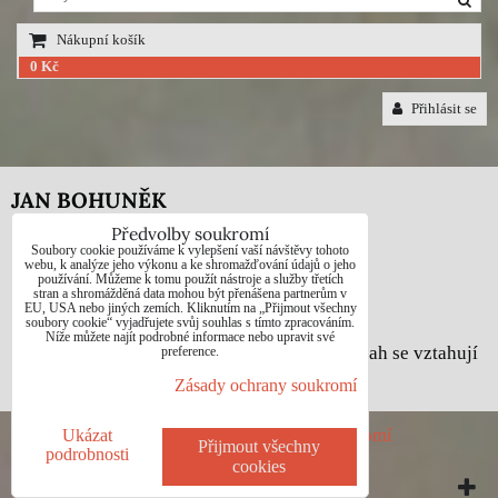
Nákupní košík
0 Kč
Přihlásit se
JAN BOHUNĚK
Předvolby soukromí
Telefon: +420725021832
Soubory cookie používáme k vylepšení vaší návštěvy tohoto
webu, k analýze jeho výkonu a ke shromažďování údajů o jeho
používání. Můžeme k tomu použít nástroje a služby třetích
e-mail: 1jab@seznam.cz
stran a shromážděná data mohou být přenášena partnerům v
EU, USA nebo jiných zemích. Kliknutím na „Přijmout všechny
web: www.prodej-obrazy.eu
soubory cookie“ vyjadřujete svůj souhlas s tímto zpracováním.
Níže můžete najít podrobné informace nebo upravit své
© Jan Bohuněk - Na všechny fotografie a obsah se vztahují
preference.
autorská práva dle zákona č. 121/2000 Sb.
Zásady ochrany soukromí
Předvolby soukromí
Zásady ochrany soukromí
Ukázat
Přijmout všechny
podrobnosti
cookies
Vytvořeno systémem:
ByznysWeb.cz