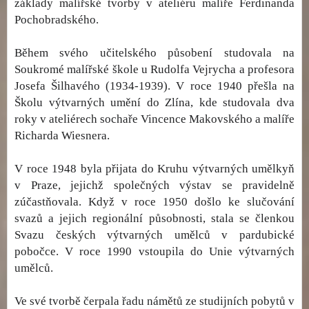
základy malířské tvorby v ateliéru malíře Ferdinanda
Pochobradského.
Během svého učitelského působení studovala na
Soukromé malířské škole u Rudolfa Vejrycha a profesora
Josefa Šilhavého (1934-1939). V roce 1940 přešla na
Školu výtvarných umění do Zlína, kde studovala dva
roky v ateliérech sochaře Vincence Makovského a malíře
Richarda Wiesnera.
V roce 1948 byla přijata do Kruhu výtvarných umělkyň
v Praze, jejichž společných výstav se pravidelně
zúčastňovala. Když v roce 1950 došlo ke slučování
svazů a jejich regionální působnosti, stala se členkou
Svazu českých výtvarných umělců v pardubické
pobočce. V roce 1990 vstoupila do Unie výtvarných
umělců.
Ve své tvorbě čerpala řadu námětů ze studijních pobytů v