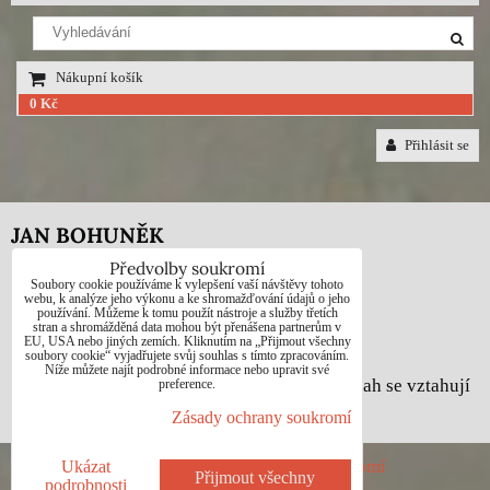
Nákupní košík
0 Kč
Přihlásit se
JAN BOHUNĚK
Předvolby soukromí
Telefon: +420725021832
Soubory cookie používáme k vylepšení vaší návštěvy tohoto
webu, k analýze jeho výkonu a ke shromažďování údajů o jeho
používání. Můžeme k tomu použít nástroje a služby třetích
e-mail: 1jab@seznam.cz
stran a shromážděná data mohou být přenášena partnerům v
EU, USA nebo jiných zemích. Kliknutím na „Přijmout všechny
web: www.prodej-obrazy.eu
soubory cookie“ vyjadřujete svůj souhlas s tímto zpracováním.
Níže můžete najít podrobné informace nebo upravit své
© Jan Bohuněk - Na všechny fotografie a obsah se vztahují
preference.
autorská práva dle zákona č. 121/2000 Sb.
Zásady ochrany soukromí
Předvolby soukromí
Zásady ochrany soukromí
Ukázat
Přijmout všechny
podrobnosti