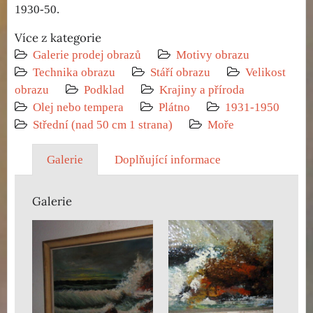
1930-50.
Více z kategorie
Galerie prodej obrazů
Motivy obrazu
Technika obrazu
Stáří obrazu
Velikost
obrazu
Podklad
Krajiny a příroda
Olej nebo tempera
Plátno
1931-1950
Střední (nad 50 cm 1 strana)
Moře
Galerie
Doplňující informace
Galerie