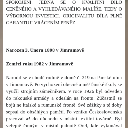
SPOKOJENI. JEDNÁ SE O KVALITNÍ DÍLO
CENĚNÉHO A VYHLEDÁVANÉHO MALÍŘE, TEDY O
VÝBORNOU INVESTICI. ORIGINALITU DÍLA PLNĚ
GARANTUJI VRÁCENÍM PENĚZ.
Narozen 3. Února 1898 v Jimramově
Zemřel roku 1982 v Jimramově
Narodil se v chudé rodině v domě č. 219 na Panské ulici
v Jimramově. Po vychození obecné a měšťanské školy se
vyučil strojním zámečníkem. V roce 1926 byl odveden
do rakouské armády a odeslán na frontu. Zúčastnil se
bojů ne italské a rumunské frontě. Své zážitky s té doby
sepsal do obsáhlých pamětí. Po vzniku Československa
pracoval až do důchodu v místní textilní továrně. Byl
veřejně činným v místní jednotě Orel, kde vykonával