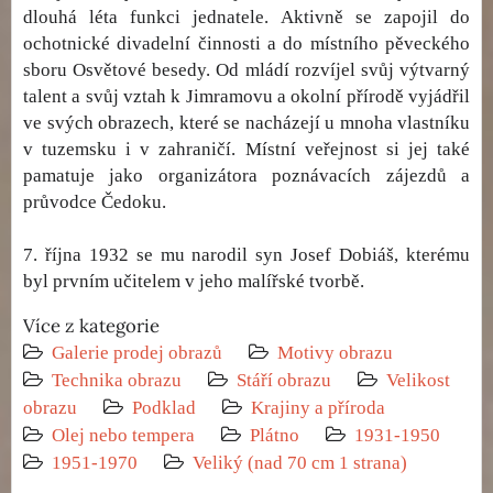
dlouhá léta funkci jednatele. Aktivně se zapojil do
ochotnické divadelní činnosti a do místního pěveckého
sboru Osvětové besedy. Od mládí rozvíjel svůj výtvarný
talent a svůj vztah k Jimramovu a okolní přírodě vyjádřil
ve svých obrazech, které se nacházejí u mnoha vlastníku
v tuzemsku i v zahraničí. Místní veřejnost si jej také
pamatuje jako organizátora poznávacích zájezdů a
průvodce Čedoku.
7. října 1932 se mu narodil syn Josef Dobiáš, kterému
byl prvním učitelem v jeho malířské tvorbě.
Více z kategorie
Galerie prodej obrazů
Motivy obrazu
Technika obrazu
Stáří obrazu
Velikost
obrazu
Podklad
Krajiny a příroda
Olej nebo tempera
Plátno
1931-1950
1951-1970
Veliký (nad 70 cm 1 strana)