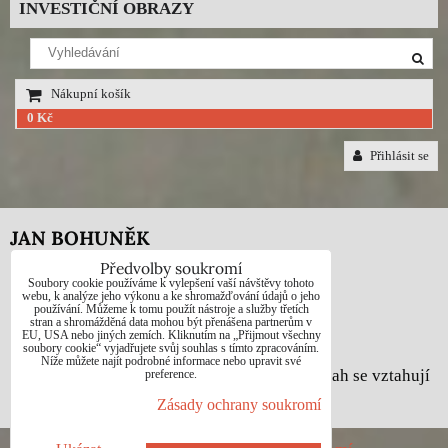
INVESTIČNÍ OBRAZY
Nákupní košík
0 Kč
Přihlásit se
JAN BOHUNĚK
Předvolby soukromí
Telefon: +420725021832
Soubory cookie používáme k vylepšení vaší návštěvy tohoto
webu, k analýze jeho výkonu a ke shromažďování údajů o jeho
používání. Můžeme k tomu použít nástroje a služby třetích
e-mail: 1jab@seznam.cz
stran a shromážděná data mohou být přenášena partnerům v
EU, USA nebo jiných zemích. Kliknutím na „Přijmout všechny
web: www.prodej-obrazy.eu
soubory cookie“ vyjadřujete svůj souhlas s tímto zpracováním.
Níže můžete najít podrobné informace nebo upravit své
© Jan Bohuněk - Na všechny fotografie a obsah se vztahují
preference.
autorská práva dle zákona č. 121/2000 Sb.
Zásady ochrany soukromí