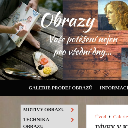
GALERIE PRODEJ OBRAZŮ
INFORMACE
MOTIVY OBRAZU
Úvod
Galerie
TECHNIKA
DÍVKY V K
OBRAZU