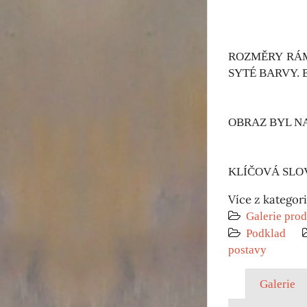
ROZMĚRY RÁM
SYTÉ BARVY. 
OBRAZ BYL N
KLÍČOVÁ SLOV
Více z kategor
Galerie prod
Podklad
postavy
Galerie