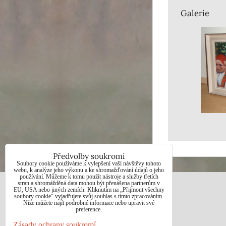
Galerie
Předvolby soukromí
Soubory cookie používáme k vylepšení vaší návštěvy tohoto
webu, k analýze jeho výkonu a ke shromažďování údajů o jeho
používání. Můžeme k tomu použít nástroje a služby třetích
stran a shromážděná data mohou být přenášena partnerům v
EU, USA nebo jiných zemích. Kliknutím na „Přijmout všechny
JAN BOHUNĚK
soubory cookie“ vyjadřujete svůj souhlas s tímto zpracováním.
Níže můžete najít podrobné informace nebo upravit své
preference.
Telefon: +420725021832
Zásady ochrany soukromí