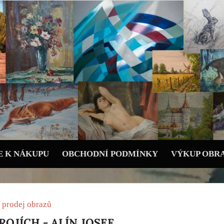
 K NÁKUPU
OBCHODNÍ PODMÍNKY
VÝKUP OBR
 prodej obrazů
ROJÍCH - ALÍN JOSEF