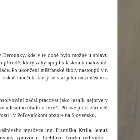
ky Berounky, kde v té době bylo možné u splavu
 přírodě, který záhy spojil s láskou k malování.
áče. Po ukončení měšťanské školy nastoupil v r.
 tiskař Janeček, který se stal jeho mecenášem a
absolvování začal pracovat jako lesník nejprve v
u lesního úřadu v Jezeří. Při své práci zároveň
ivosti i v Poľovníckom obzore na Slovensku.
ášnivého myslivce ing. Františka Krtila, jemuž
rovaný zpravodaj. Lieblovu tvorbu ovlivnilo i