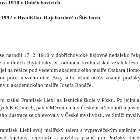
ora 1910 v Dobřichovicích
í 1992 v Hradištku–Rajchardově u Štěchovic
 se narodil 17. 2. 1910 v dobřichovické hájovně nedaleko ře
 a v tůních chytat raky. V rodinném kruhu získal vztah k lesu a
víjel na reálce pod vedením akademického malíře Otakara Homol
ou praxi u svého otce. Brzy si ho všiml otcův známý, pražský
iny u akademického malíře Josefa Boháče.
ní získal František Liebl na lesnické škole v Písku. Po jejím 
ch Košťanech, pak v Měrunicích v Českém středohoří a posléze 
Jeho ilustrace se objevovaly v České myslivosti, ve Stráži mysl
František Liebl svůj malířský talent s vypravěčským uměním v
roval fejetony, reportáže a povídky psané pro Pražský ilust