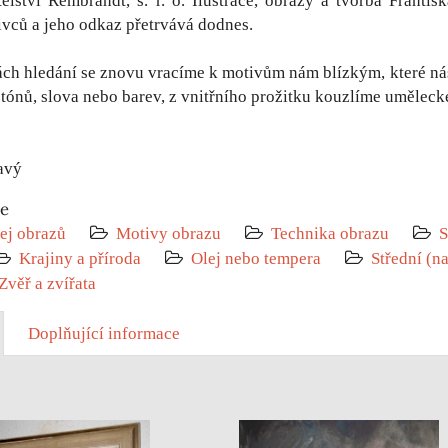
elství Rembrandt, s. r. o. Ilustrace, obrazy a tvorba Franti
vců a jeho odkaz přetrvává dodnes.
ách hledání se znovu vracíme k motivům nám blízkým, které nás p
tónů, slova nebo barev, z vnitřního prožitku kouzlíme umělecké 
lavý
ie
ej obrazů
Motivy obrazu
Technika obrazu
S
Krajiny a příroda
Olej nebo tempera
Střední (n
Zvěř a zvířata
Doplňující informace