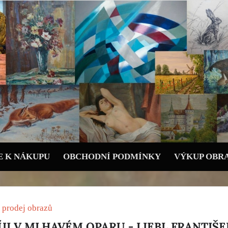
 K NÁKUPU
OBCHODNÍ PODMÍNKY
VÝKUP OBR
 prodej obrazů
ÍJI V MLHAVÉM OPARU - LIEBL FRANTIŠE