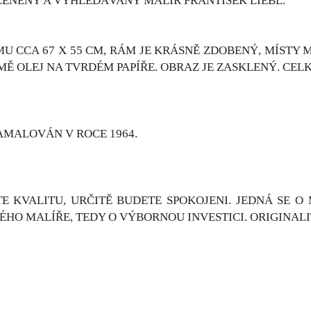
CENĚNÝ A VYHLEDÁVANÝ MALÍŘ FRANTIŠEK LIEBL.
U CCA 67 X 55 CM, RÁM JE KRÁSNĚ ZDOBENÝ, MÍSTY
JMĚ OLEJ NA TVRDÉM PAPÍŘE. OBRAZ JE ZASKLENÝ. CEL
AMALOVÁN V ROCE 1964.
E KVALITU, URČITĚ BUDETE SPOKOJENI. JEDNÁ SE O
HO MALÍŘE, TEDY O VÝBORNOU INVESTICI. ORIGINALI