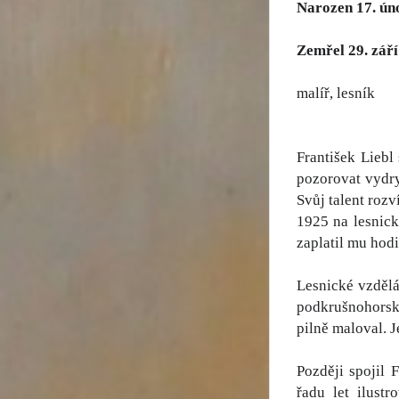
Narozen 17. ún
Zemřel 29. zář
malíř, lesník
František Liebl
pozorovat vydry
Svůj talent roz
1925 na lesnick
zaplatil mu hod
Lesnické vzdělá
podkrušnohorský
pilně maloval. 
Později spojil 
řadu let ilust