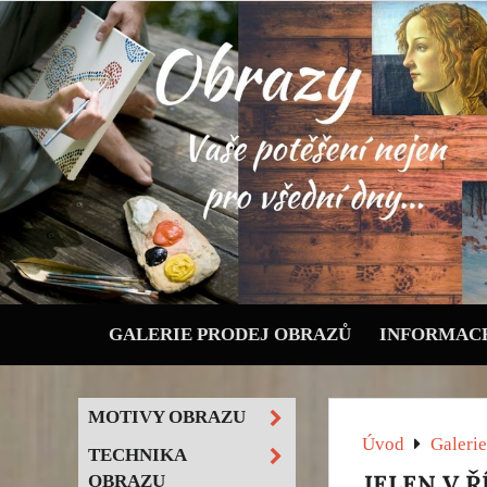
GALERIE PRODEJ OBRAZŮ
INFORMACE
MOTIVY OBRAZU
Úvod
Galerie
TECHNIKA
JELEN V Ř
OBRAZU