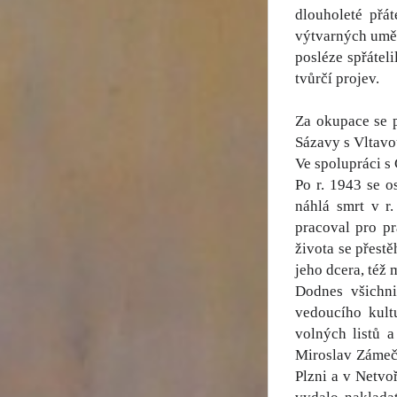
dlouholeté přá
výtvarných uměn
posléze spřátel
tvůrčí projev.
Za okupace se 
Sázavy s Vltavou
Ve spolupráci s
Po r. 1943 se o
náhlá smrt v r.
pracoval pro pr
života se přest
jeho dcera, též 
Dodnes všichni
vedoucího kult
volných listů 
Miroslav Zámečn
Plzni a v Netvo