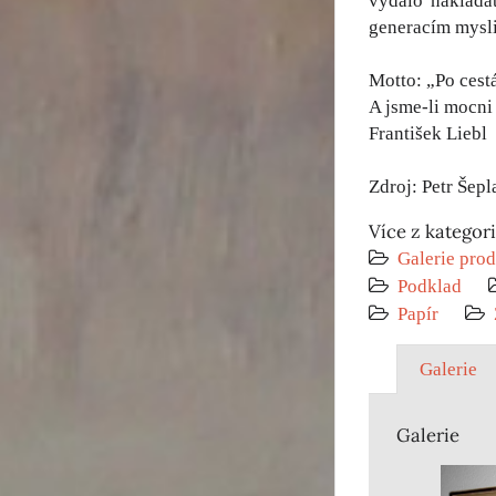
vydalo nakladat
generacím mysli
Motto: „Po cest
A jsme-li mocni 
František Liebl
Zdroj: Petr Šep
Více z kategor
Galerie prod
Podklad
Papír
Galerie
Galerie