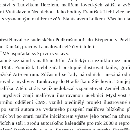
telství s Ludvíkem Herzlem, malířem loveckých zátiší a zv
í Vratislavem Nechlebou. Jeho hodiny František Liebl více než
il s významným malířem zvěře Stanislavem Lolkem. Všechna tat
přestěhoval ze sudetského Podkrušnohoří do Křepenic v Pov
. Tam žil, pracoval a maloval celé čtvrtstoletí.
 ČMS uspořádal své první výstavy.
sobně seznámil s malířem Jiřím Židlickým a vzniklo mezi nimi
 1950. František Liebl začal postupně ilustrovat knihy, graf
ažské Art-centrum. Zúčastnil se řady národních i mezinárodn
ěhoval z myslivny Tomkovny do Hradišťka u Štěchovic. Tam jej 
malířka. Z této ztráty se již nedokázal vzpamatovat. Zemřel 29.
 myslivci znají malířovu ilustrovanou učebnici Myslivost
urního oddělení ČMS, vznikl ojedinělý projekt ilustrované 
a po smrti autora za vydatného přispění malířova blízkého p
ík byl po smrti malíře iniciátorem výstav jeho prací na Ohr
řicích a stál i zrodu autorského kalendáře pro rok 2008 s repr