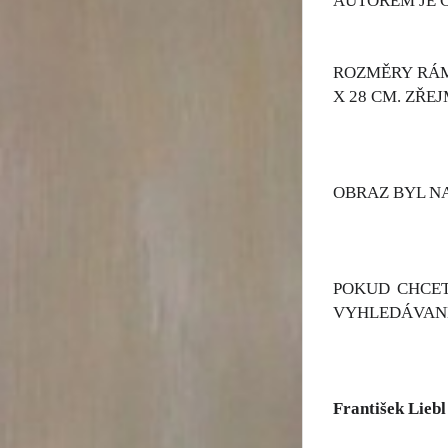
AUTOREM JE 
ROZMĚRY RÁM
X 28 CM. ZŘE
OBRAZ BYL N
POKUD CHCET
VYHLEDÁVANÉ
František Liebl