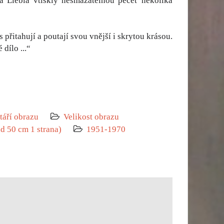
ška Liebla vtiskly nesmazatelnou pečeť několika
řitahují a poutají svou vnější i skrytou krásou.
dílo ...“
táří obrazu
Velikost obrazu
ad 50 cm 1 strana)
1951-1970