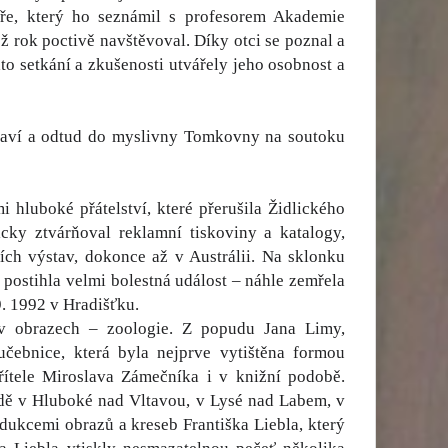
ěře, který ho seznámil s profesorem Akademie
 rok poctivě navštěvoval. Díky otci se poznal a
o setkání a zkušenosti utvářely jeho osobnost a
ltaví a odtud do myslivny Tomkovny na soutoku
 hluboké přátelství, které přerušila Židlického
icky ztvárňoval reklamní tiskoviny a katalogy,
ích výstav, dokonce až v Austrálii. Na sklonku
postihla velmi bolestná událost – náhle zemřela
 9. 1992 v Hradišťku.
 v obrazech – zoologie. Z popudu Jana Limy,
učebnice, která byla nejprve vytištěna formou
řítele Miroslava Zámečníka i v knižní podobě.
adě v Hluboké nad Vltavou, v Lysé nad Labem, v
odukcemi obrazů a kreseb Františka Liebla, který