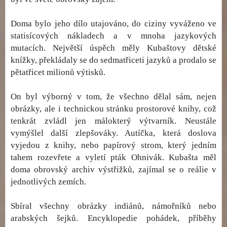
Doma bylo jeho dílo utajováno, do ciziny vyváženo ve
statisícových nákladech a v mnoha jazykových
mutacích. Největší úspěch měly Kubaštovy dětské
knížky, překládaly se do sedmatřiceti jazyků a prodalo se
pětatřicet milionů výtisků.
On byl výborný v tom, že všechno dělal sám, nejen
obrázky, ale i technickou stránku prostorové knihy, což
tenkrát zvládl jen málokterý výtvarník. Neustále
vymýšlel další zlepšováky. Autíčka, která doslova
vyjedou z knihy, nebo papírový strom, který jedním
tahem rozevřete a vyletí pták Ohnivák. Kubašta měl
doma obrovský archiv výstřižků, zajímal se o reálie v
jednotlivých zemích.
Sbíral všechny obrázky indiánů, námořníků nebo
arabských šejků. Encyklopedie pohádek, příběhy