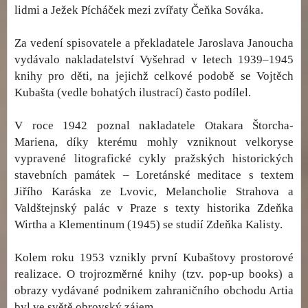
lidmi a Ježek Pícháček mezi zvířaty Čeňka Sováka.
Za vedení spisovatele a překladatele Jaroslava Janoucha
vydávalo nakladatelství Vyšehrad v letech 1939–1945
knihy pro děti, na jejichž celkové podobě se Vojtěch
Kubašta (vedle bohatých ilustrací) často podílel.
V roce 1942 poznal nakladatele Otakara Štorcha-
Mariena, díky kterému mohly vzniknout velkoryse
vypravené litografické cykly pražských historických
stavebních památek – Loretánské meditace s textem
Jiřího Karáska ze Lvovic, Melancholie Strahova a
Valdštejnský palác v Praze s texty historika Zdeňka
Wirtha a Klementinum (1945) se studií Zdeňka Kalisty.
Kolem roku 1953 vznikly první Kubaštovy prostorové
realizace. O trojrozměrné knihy (tzv. pop-up books) a
obrazy vydávané podnikem zahraničního obchodu Artia
byl ve světě obrovský zájem.