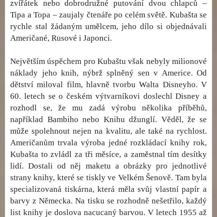
zvířátek nebo dobrodružné putování dvou chlapců –
Tipa a Topa – zaujaly čtenáře po celém světě. Kubašta se
rychle stal žádaným umělcem, jeho dílo si objednávali
Američané, Rusové i Japonci.
Největším úspěchem pro Kubaštu však nebyly milionové
náklady jeho knih, nýbrž splněný sen v Americe. Od
dětství miloval film, hlavně tvorbu Walta Disneyho. V
60. letech se o českém výtvarníkovi doslechl Disney a
rozhodl se, že mu zadá výrobu několika příběhů,
například Bambiho nebo Knihu džunglí. Věděl, že se
může spolehnout nejen na kvalitu, ale také na rychlost.
Američanům trvala výroba jedné rozkládací knihy rok,
Kubašta to zvládl za tři měsíce, a zaměstnal tím desítky
lidí. Dostali od něj maketu a obrázky pro jednotlivé
strany knihy, které se tiskly ve Velkém Šenově. Tam byla
specializovaná tiskárna, která měla svůj vlastní papír a
barvy z Německa. Na tisku se rozhodně nešetřilo, každý
list knihy je doslova nacucaný barvou. V letech 1955 až