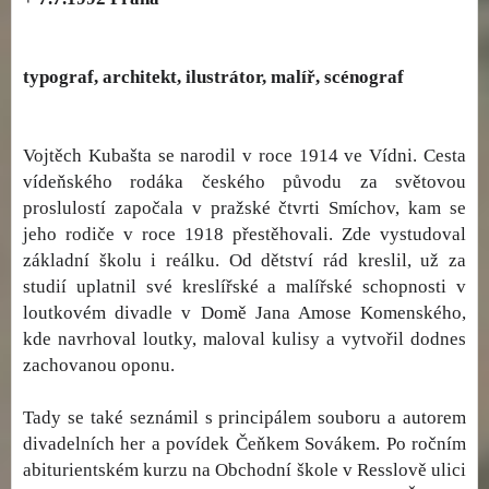
typograf, architekt, ilustrátor, malíř, scénograf
Vojtěch Kubašta se narodil v roce 1914 ve Vídni. Cesta
vídeňského rodáka českého původu za světovou
proslulostí započala v pražské čtvrti Smíchov, kam se
jeho rodiče v roce 1918 přestěhovali. Zde vystudoval
základní školu i reálku. Od dětství rád kreslil, už za
studií uplatnil své kreslířské a malířské schopnosti v
loutkovém divadle v Domě Jana Amose Komenského,
kde navrhoval loutky, maloval kulisy a vytvořil dodnes
zachovanou oponu.
Tady se také seznámil s principálem souboru a autorem
divadelních her a povídek Čeňkem Sovákem. Po ročním
abiturientském kurzu na Obchodní škole v Resslově ulici