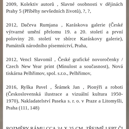
2009, Kolektiv autorů , Slavné osobnosti v dějinách
Prahy 5 (Příběhy nevšedních životů), ?, ?,
2012, Dačeva Rumjana , Karáskova galerie (České
výtvarné umění přelomu 19. a 20. století a první
poloviny 20. století ve sbírce Karáskovy galerie),
Památník národního písemnictví, Praha,
2012, Vencl Slavomil , České grafické novoročenky /
Czech New Year print (Minulost a současnost), Nová
tiskárna Pelhřimov, spol. s.r.o., Pelhřimov,
2016, Ryška Pavel , Šrámek Jan , Pionýři a roboti
(Československá ilustrace a vizuální kultura 1950-
1970), Nakladatelství Paseka s. r. o. v Praze a Litomyšli,
Praha (111, 148)
ROZMĚRY RÁMU CCA 34 X 25 CM. ZŘEJMĚ LEPT ČI