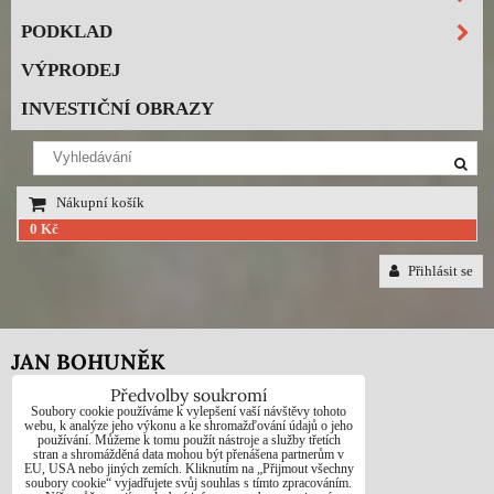
PODKLAD
VÝPRODEJ
INVESTIČNÍ OBRAZY
Nákupní košík
0 Kč
Přihlásit se
JAN BOHUNĚK
Předvolby soukromí
Telefon: +420725021832
Soubory cookie používáme k vylepšení vaší návštěvy tohoto
webu, k analýze jeho výkonu a ke shromažďování údajů o jeho
používání. Můžeme k tomu použít nástroje a služby třetích
e-mail: 1jab@seznam.cz
stran a shromážděná data mohou být přenášena partnerům v
EU, USA nebo jiných zemích. Kliknutím na „Přijmout všechny
web: www.prodej-obrazy.eu
soubory cookie“ vyjadřujete svůj souhlas s tímto zpracováním.