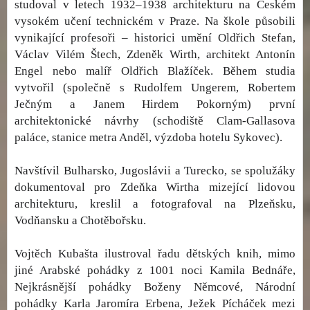
studoval v letech 1932–1938 architekturu na Českém
vysokém učení technickém v Praze. Na škole působili
vynikající profesoři – historici umění Oldřich Stefan,
Václav Vilém Štech, Zdeněk Wirth, architekt Antonín
Engel nebo malíř Oldřich Blažíček. Během studia
vytvořil (společně s Rudolfem Ungerem, Robertem
Ječným a Janem Hirdem Pokorným) první
architektonické návrhy (schodiště Clam-Gallasova
paláce, stanice metra Anděl, výzdoba hotelu Sykovec).
Navštívil Bulharsko, Jugoslávii a Turecko, se spolužáky
dokumentoval pro Zdeňka Wirtha mizející lidovou
architekturu, kreslil a fotografoval na Plzeňsku,
Vodňansku a Chotěbořsku.
Vojtěch Kubašta ilustroval řadu dětských knih, mimo
jiné Arabské pohádky z 1001 noci Kamila Bednáře,
Nejkrásnější pohádky Boženy Němcové, Národní
pohádky Karla Jaromíra Erbena, Ježek Pícháček mezi