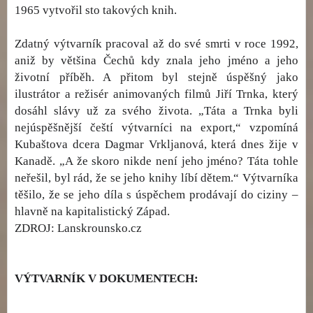
1965 vytvořil sto takových knih.
Zdatný výtvarník pracoval až do své smrti v roce 1992,
aniž by většina Čechů kdy znala jeho jméno a jeho
životní příběh. A přitom byl stejně úspěšný jako
ilustrátor a režisér animovaných filmů Jiří Trnka, který
dosáhl slávy už za svého života. „Táta a Trnka byli
nejúspěšnější čeští výtvarníci na export,“ vzpomíná
Kubaštova dcera Dagmar Vrkljanová, která dnes žije v
Kanadě. „A že skoro nikde není jeho jméno? Táta tohle
neřešil, byl rád, že se jeho knihy líbí dětem.“ Výtvarníka
těšilo, že se jeho díla s úspěchem prodávají do ciziny –
hlavně na kapitalistický Západ.
ZDROJ: Lanskrounsko.cz
VÝTVARNÍK V DOKUMENTECH: