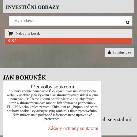
INVESTIČNÍ OBRAZY
Nákupní košík
0 Kč
Přihlásit se
JAN BOHUNĚK
Předvolby soukromí
Telefon: +420725021832
Soubory cookie používáme k vylepšení vaší návštěvy tohoto
webu, k analýze jeho výkonu a ke shromažďování údajů o jeho
používání. Můžeme k tomu použít nástroje a služby třetích
e-mail: 1jab@seznam.cz
stran a shromážděná data mohou být přenášena partnerům v
EU, USA nebo jiných zemích. Kliknutím na „Přijmout všechny
web: www.prodej-obrazy.eu
soubory cookie“ vyjadřujete svůj souhlas s tímto zpracováním.
Níže můžete najít podrobné informace nebo upravit své
© Jan Bohuněk - Na všechny fotografie a obsah se vztahují
preference.
autorská práva dle zákona č. 121/2000 Sb.
Zásady ochrany soukromí