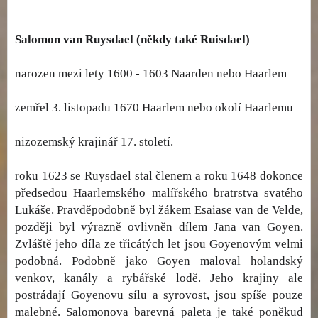
Salomon van Ruysdael (někdy také Ruisdael)
narozen mezi lety 1600 - 1603 Naarden nebo Haarlem
zemřel 3. listopadu 1670 Haarlem nebo okolí Haarlemu
nizozemský krajinář 17. století.
roku 1623 se Ruysdael stal členem a roku 1648 dokonce
předsedou Haarlemského malířského bratrstva svatého
Lukáše. Pravděpodobně byl žákem Esaiase van de Velde,
později byl výrazně ovlivněn dílem Jana van Goyen.
Zvláště jeho díla ze třicátých let jsou Goyenovým velmi
podobná. Podobně jako Goyen maloval holandský
venkov, kanály a rybářské lodě. Jeho krajiny ale
postrádají Goyenovu sílu a syrovost, jsou spíše pouze
malebné. Salomonova barevná paleta je také poněkud