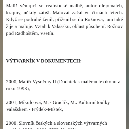
Malíř věnující se realistické malbě, autor olejomaleb,
krajiny, někdy zátiší. Malovat začal ve čtrnácti letech.
Když se podruhé ženil, přiženil se do Rožnova, tam také
žije a maluje. Vztah k Valašsku, oblast působení: Rožnov
pod Radhoštěm, Vsetín.
VÝTVARNÍK V DOKUMENTECH:
2000, Malíři Vysočiny II (Dodatek k malému lexikonu z
roku 1993),
2001, Mikulcová, M. - Graclík, M.: Kulturní toulky
Valašskem - Frýdek-Místek,
2008, Slovník českých a slovenských výtvarných