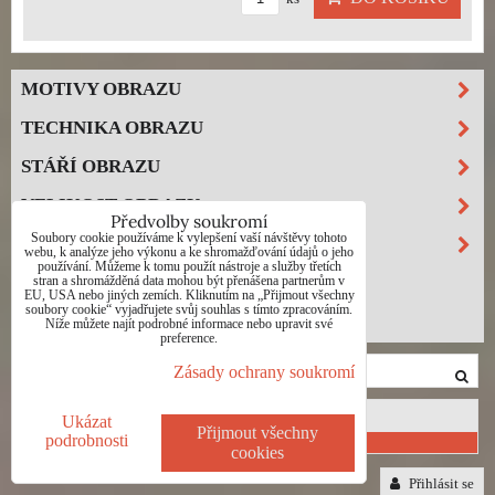
MOTIVY OBRAZU
TECHNIKA OBRAZU
STÁŘÍ OBRAZU
VELIKOST OBRAZU
Předvolby soukromí
Soubory cookie používáme k vylepšení vaší návštěvy tohoto
PODKLAD
webu, k analýze jeho výkonu a ke shromažďování údajů o jeho
používání. Můžeme k tomu použít nástroje a služby třetích
VÝPRODEJ
stran a shromážděná data mohou být přenášena partnerům v
EU, USA nebo jiných zemích. Kliknutím na „Přijmout všechny
soubory cookie“ vyjadřujete svůj souhlas s tímto zpracováním.
INVESTIČNÍ OBRAZY
Níže můžete najít podrobné informace nebo upravit své
preference.
Zásady ochrany soukromí
Nákupní košík
Ukázat
Přijmout všechny
podrobnosti
0 Kč
cookies
Přihlásit se