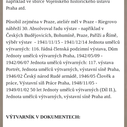
například ve sbírce Vojenského historického ústavu
Praha atd.
Působil zejména v Praze, ateliér měl v Praze - Riegrovo
nábřeží 30. Absolvoval řadu výstav - například v
Českých Budějovicích, Bohumíně, Praze, Paříži a Římě,
výběr výstav - 1941/11/15 - 1941/12/14 Jednota umělců
výtvarných: 116. řádná členská podzimní výstava, Dům
Jednoty umělců výtvarných Praha, 1942/05/09 -
1942/06/07 Jednota umělců výtvarných: 117. výstava
Portrét, Jednota umělců výtvarných, výstavní síně Praha,
1946/02 Český národ Rudé armádě, 1946/05 Člověk a
práce, Výstavní síň Práce Praha, 1948/11/05 -
1949/01/02 50 let Jednoty umělců výtvarných (Díl II.),
Jednota umělců výtvarných, výstavní síně Praha atd.
VÝTVARNÍK V DOKUMENTECH: