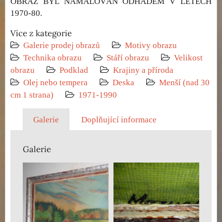
OBRAZ BYL NAMALOVÁN ODHADEM V LETECH
1970-80.
Více z kategorie
Galerie prodej obrazů
Motivy obrazu
Technika obrazu
Stáří obrazu
Velikost
obrazu
Podklad
Krajiny a příroda
Olej nebo tempera
Deska
Menší (nad 30
cm 1 strana)
1971-1990
Galerie
Doplňující informace
Galerie