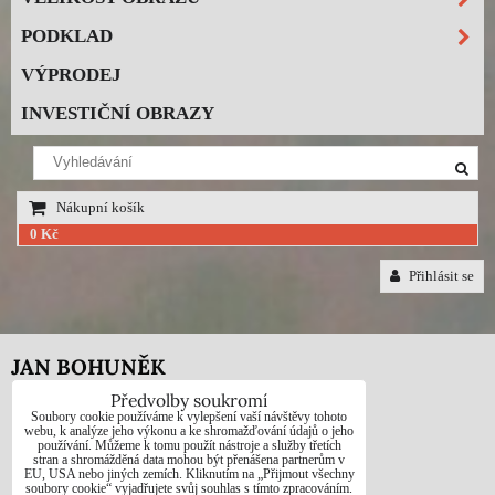
PODKLAD
VÝPRODEJ
INVESTIČNÍ OBRAZY
Nákupní košík
0 Kč
Přihlásit se
JAN BOHUNĚK
Předvolby soukromí
Telefon: +420725021832
Soubory cookie používáme k vylepšení vaší návštěvy tohoto
webu, k analýze jeho výkonu a ke shromažďování údajů o jeho
používání. Můžeme k tomu použít nástroje a služby třetích
e-mail: 1jab@seznam.cz
stran a shromážděná data mohou být přenášena partnerům v
EU, USA nebo jiných zemích. Kliknutím na „Přijmout všechny
web: www.prodej-obrazy.eu
soubory cookie“ vyjadřujete svůj souhlas s tímto zpracováním.