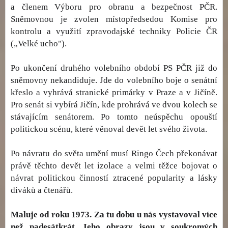
a členem Výboru pro obranu a bezpečnost PČR.
Sněmovnou je zvolen místopředsedou Komise pro
kontrolu a využití zpravodajské techniky Policie ČR
(„Velké ucho").
Po ukončení druhého volebního období PS PČR již do
sněmovny nekandiduje. Jde do volebního boje o senátní
křeslo a vyhrává stranické primárky v Praze a v Jičíně.
Pro senát si vybírá Jičín, kde prohrává ve dvou kolech se
stávajícím senátorem. Po tomto neúspěchu opouští
politickou scénu, které věnoval devět let svého života.
Po návratu do světa umění musí Ringo Čech překonávat
právě těchto devět let izolace a velmi těžce bojovat o
návrat politickou činností ztracené popularity a lásky
diváků a čtenářů.
Maluje od roku 1973. Za tu dobu u nás vystavoval více
než padesátkrát. Jeho obrazy jsou v soukromých