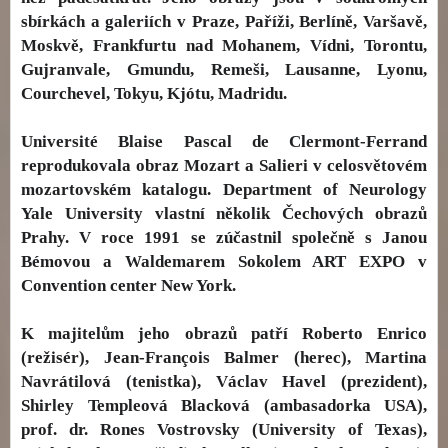
sbírkách a galeriích v Praze, Paříži, Berlíně, Varšavě,
Moskvě, Frankfurtu nad Mohanem, Vídni, Torontu,
Gujranvale, Gmundu, Remeši, Lausanne, Lyonu,
Courchevel, Tokyu, Kjótu, Madridu.
Université Blaise Pascal de Clermont-Ferrand
reprodukovala obraz Mozart a Salieri v celosvětovém
mozartovském katalogu. Department of Neurology
Yale University vlastní několik Čechových obrazů
Prahy. V roce 1991 se zúčastnil společně s Janou
Bémovou a Waldemarem Sokolem ART EXPO v
Convention center New York.
K majitelům jeho obrazů patří Roberto Enrico
(režisér), Jean-François Balmer (herec), Martina
Navrátilová (tenistka), Václav Havel (prezident),
Shirley Templeová Blacková (ambasadorka USA),
prof. dr. Rones Vostrovsky (University of Texas),