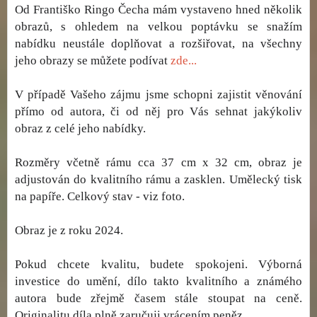
Od Františko Ringo Čecha mám vystaveno hned několik
obrazů, s ohledem na velkou poptávku se snažím
nabídku neustále doplňovat a rozšiřovat, na všechny
jeho obrazy se můžete podívat
zde...
V případě Vašeho zájmu jsme schopni zajistit věnování
přímo od autora, či od něj pro Vás sehnat jakýkoliv
obraz z celé jeho nabídky.
Rozměry včetně rámu cca 37 cm x 32 cm, obraz je
adjustován do kvalitního rámu a zasklen. Umělecký tisk
na papíře. Celkový stav - viz foto.
Obraz je z roku 2024.
Pokud chcete kvalitu, budete spokojeni. Výborná
investice do umění, dílo takto kvalitního a známého
autora bude zřejmě časem stále stoupat na ceně.
Originalitu díla plně zaručuji vrácením peněz.