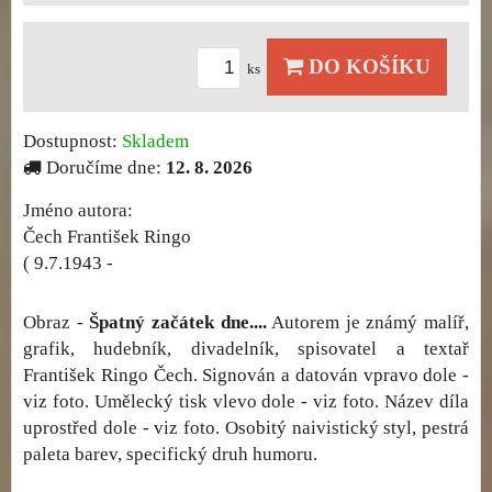
DO KOŠÍKU
ks
Dostupnost:
Skladem
Doručíme dne:
12. 8. 2026
Jméno autora:
Čech František Ringo
( 9.7.1943 -
Obraz -
Špatný začátek dne....
Autorem je známý malíř,
grafik, hudebník, divadelník, spisovatel a textař
František Ringo Čech. Signován a datován vpravo dole -
viz foto. Umělecký tisk vlevo dole - viz foto. Název díla
uprostřed dole - viz foto. Osobitý naivistický styl, pestrá
paleta barev, specifický druh humoru.