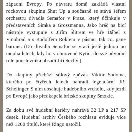
západní Evropy. Po návratu domů zakládá vlastní
rockovou skupinu Shut Up a současně se stává šéfem
orchestru divadla Semafor v Praze, který účinkuje v
představeních Šimka a Grossmanna. Jako hráč na bicí
nástroje vystupuje s Jiřím Šlitrem ve hře Ďábel z
Vinohrad a s Rudolfem Roklem v pásmu Tak co, pane
barone. (Do divadla Semafor se vrací ještě jednou po
mnoha letech, kdy ho v obnovené Kytici do své původní
role poustevníka obsadí Jiří Suchý.)
Do skupiny přichází sólový zpěvák Viktor Sodoma,
kterého po čtyřech letech nahradí legendární Jiří
Schelinger. S ním dosahuje hudebního vrcholu, kdy jezdí
po Evropě jako předkapela britské skupiny Smokie.
Za dobu své hudební kariéry nahrává 32 LP a 217 SP
desek. Hudební archiv Českého rozhlasu eviduje více
než 1200 titulů, které Ringo natočil.