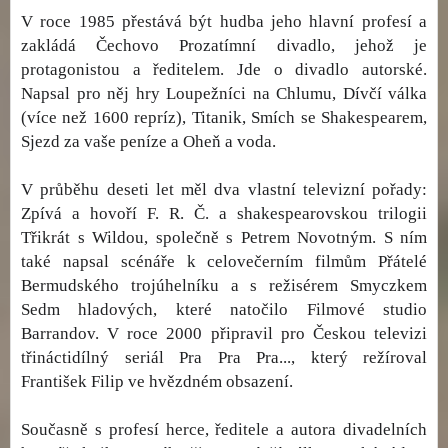
V roce 1985 přestává být hudba jeho hlavní profesí a
zakládá Čechovo Prozatímní divadlo, jehož je
protagonistou a ředitelem. Jde o divadlo autorské.
Napsal pro něj hry Loupežníci na Chlumu, Dívčí válka
(více než 1600 repríz), Titanik, Smích se Shakespearem,
Sjezd za vaše peníze a Oheň a voda.
V průběhu deseti let měl dva vlastní televizní pořady:
Zpívá a hovoří F. R. Č. a shakespearovskou trilogii
Třikrát s Wildou, společně s Petrem Novotným. S ním
také napsal scénáře k celovečerním filmům Přátelé
Bermudského trojúhelníku a s režisérem Smyczkem
Sedm hladových, které natočilo Filmové studio
Barrandov. V roce 2000 připravil pro Českou televizi
třináctidílný seriál Pra Pra Pra..., který režíroval
František Filip ve hvězdném obsazení.
Současně s profesí herce, ředitele a autora divadelních