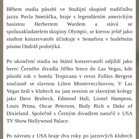
Během studia působí ve Studijní skupině tradičního
jazzu Pavla Smetáčka, hraje s legendárním americkým
basistou Herbertem Wardem a stává se
spoluzakladatelem skupiny Olympic, se kterou ještě jako
student konzervatoře účinkuje v Semaforu v hudebním
pásmu Ondráš podotýká.
Po ukončení studia na Státní konzervatoři odjíždí jako
herec Černého divadla Jiřího Srnce do Las Vegas, kde
působí rok v hotelu Tropicana v revui Follies Bergere
současně se slavnou Lilien Montevecchiovou. V Las
Vegas hrál v klubech na jam session se slavnými kolegy
jako Dave Brubeck, Edmond Hall, Lionel Hampton,
Louis Prima, Oscar Peterson, Budy Rich a Duke of
Dixieland. Společně s Černým divadlem natočil v USA
TV Show Hollywood Palace.
Po návratu z USA hraje dva roky po jazzových klubech