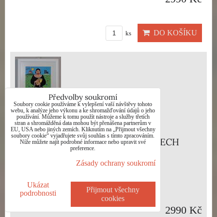
DO KOŠÍKU
ks
Předvolby soukromí
Soubory cookie používáme k vylepšení vaší návštěvy tohoto
webu, k analýze jeho výkonu a ke shromažďování údajů o jeho
používání. Můžeme k tomu použít nástroje a služby třetích
stran a shromážděná data mohou být přenášena partnerům v
EU, USA nebo jiných zemích. Kliknutím na „Přijmout všechny
soubory cookie“ vyjadřujete svůj souhlas s tímto zpracováním.
UPÁLENÍ BOŽENY NĚMCOVÉ - ČECH
Níže můžete najít podrobné informace nebo upravit své
preference.
RINGO FRANTIŠEK
Zásady ochrany soukromí
Dostupnost:
Skladem
Ukázat
Přijmout všechny
podrobnosti
cookies
2990 Kč