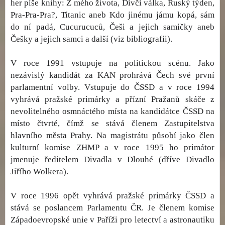
her píše knihy: Z mého života, Dívčí válka, Ruský týden,
Pra-Pra-Pra?, Titanic aneb Kdo jinému jámu kopá, sám
do ní padá, Cucurucuců, Češi a jejich samičky aneb
Češky a jejich samci a další (viz bibliografii).
V roce 1991 vstupuje na politickou scénu. Jako
nezávislý kandidát za KAN prohrává Čech své první
parlamentní volby. Vstupuje do ČSSD a v roce 1994
vyhrává pražské primárky a přízní Pražanů skáče z
nevolitelného osmnáctého místa na kandidátce ČSSD na
místo čtvrté, čímž se stává členem Zastupitelstva
hlavního města Prahy. Na magistrátu působí jako člen
kulturní komise ZHMP a v roce 1995 ho primátor
jmenuje ředitelem Divadla v Dlouhé (dříve Divadlo
Jiřího Wolkera).
V roce 1996 opět vyhrává pražské primárky ČSSD a
stává se poslancem Parlamentu ČR. Je členem komise
Západoevropské unie v Paříži pro letectví a astronautiku