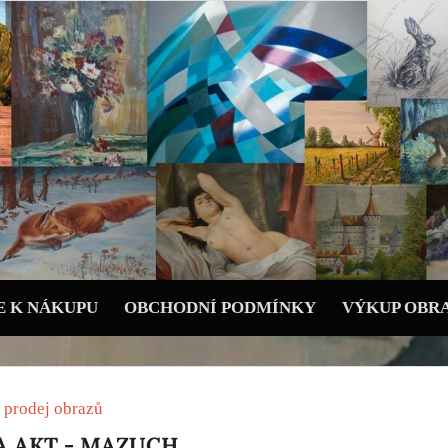
 K NÁKUPU
OBCHODNÍ PODMÍNKY
VÝKUP OBR
 prodej obrazů
NA AKT - MAZUCH