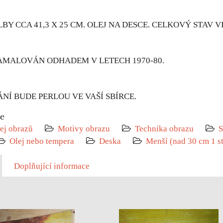
Y CCA 41,3 X 25 CM. OLEJ NA DESCE. CELKOVÝ STAV VI
AMALOVÁN ODHADEM V LETECH 1970-80.
Í BUDE PERLOU VE VAŠÍ SBÍRCE.
ie
ej obrazů
Motivy obrazu
Technika obrazu
S
Olej nebo tempera
Deska
Menší (nad 30 cm 1 s
Doplňující informace