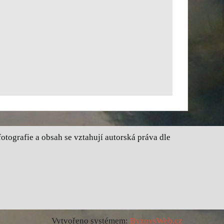
tografie a obsah se vztahují autorská práva dle
Vytvořeno systémem:
ByznysWeb.cz