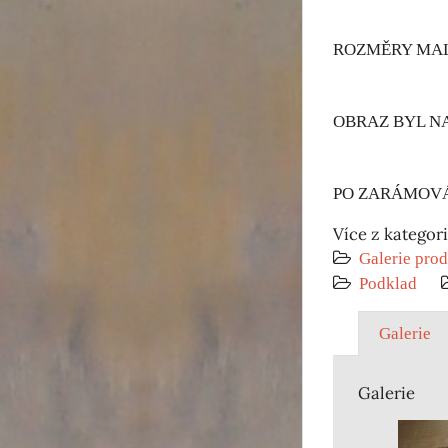
ROZMĚRY MALB
OBRAZ BYL N
PO ZARÁMOVÁN
Více z kategor
Galerie prod
Podklad
Galerie
Galerie