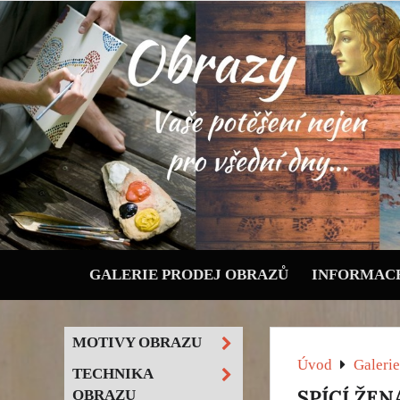
GALERIE PRODEJ OBRAZŮ
INFORMACE
MOTIVY OBRAZU
Úvod
Galerie
TECHNIKA
SPÍCÍ ŽE
OBRAZU