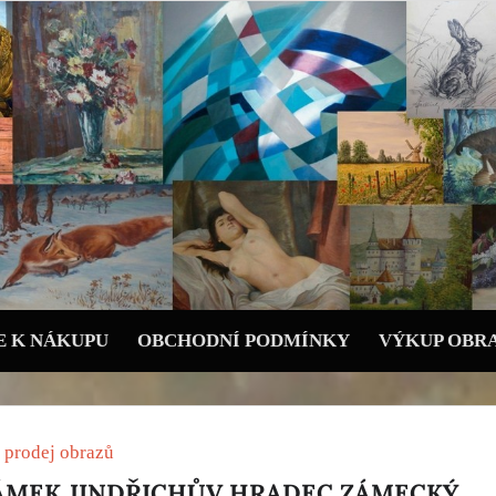
 K NÁKUPU
OBCHODNÍ PODMÍNKY
VÝKUP OBR
 prodej obrazů
ÁMEK JINDŘICHŮV HRADEC ZÁMECKÝ