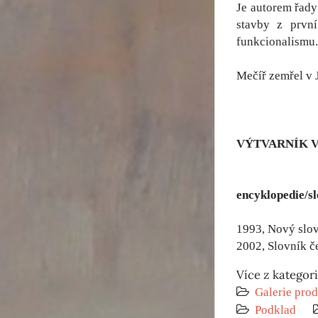
Je autorem řady
stavby z první
funkcionalismu.
Mečíř zemřel v 
VÝTVARNÍK 
encyklopedie/s
1993, Nový slov
2002, Slovník č
Více z kategor
Galerie prod
Podklad