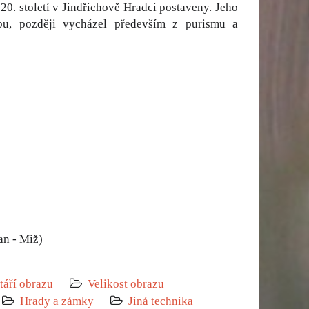
20. století v Jindřichově Hradci postaveny. Jeho
obu, později vycházel především z purismu a
an - Miž)
táří obrazu
Velikost obrazu
Hrady a zámky
Jiná technika