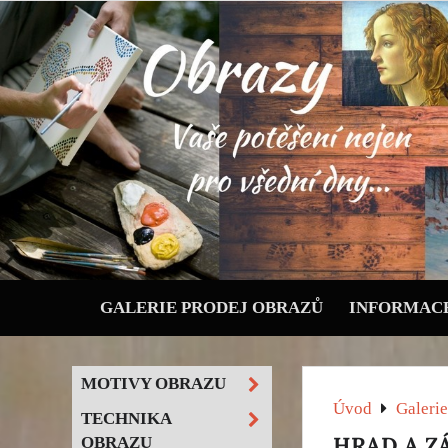
GALERIE PRODEJ OBRAZŮ
INFORMACE
MOTIVY OBRAZU
Úvod
Galerie
TECHNIKA
HRAD A Z
OBRAZU