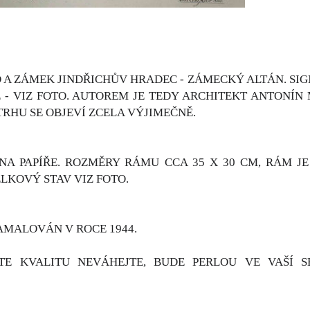
 A ZÁMEK JINDŘICHŮV HRADEC - ZÁMECKÝ ALTÁN. SIG
- VIZ FOTO. AUTOREM JE TEDY ARCHITEKT ANTONÍN 
TRHU SE OBJEVÍ ZCELA VÝJIMEČNĚ.
NA PAPÍŘE. ROZMĚRY RÁMU CCA 35 X 30 CM, RÁM JE
LKOVÝ STAV VIZ FOTO.
AMALOVÁN V ROCE 1944.
TE KVALITU NEVÁHEJTE, BUDE PERLOU VE VAŠÍ 