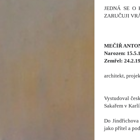
JEDNÁ SE O 
ZARUČUJI VR
MEČÍŘ ANTO
Narozen: 15.5.
Zemřel: 24.2.1
architekt, projek
Vystudoval česk
Sakařem v Karlín
Do Jindřichova 
jako přítel a po