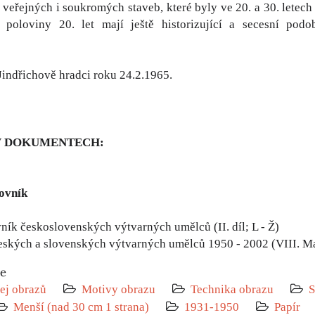
 veřejných i soukromých staveb, které byly ve 20. a 30. letech 
 poloviny 20. let mají ještě historizující a secesní pod
Jindřichově hradci roku 24.2.1965.
V DOKUMENTECH:
lovník
ník československých výtvarných umělců (II. díl; L - Ž)
eských a slovenských výtvarných umělců 1950 - 2002 (VIII. M
ie
ej obrazů
Motivy obrazu
Technika obrazu
S
Menší (nad 30 cm 1 strana)
1931-1950
Papír