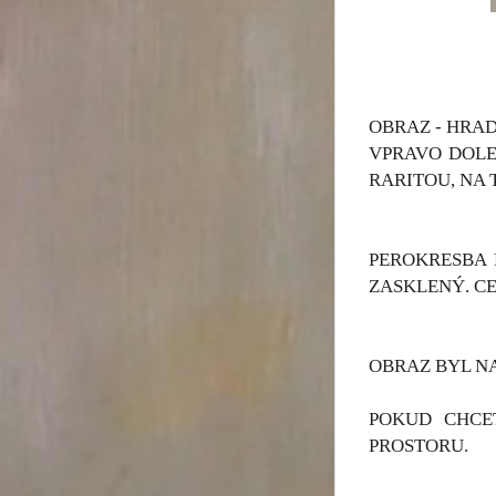
OBRAZ - HRAD
VPRAVO DOLE 
RARITOU, NA 
PEROKRESBA 
ZASKLENÝ. CE
OBRAZ BYL N
POKUD CHCE
PROSTORU.