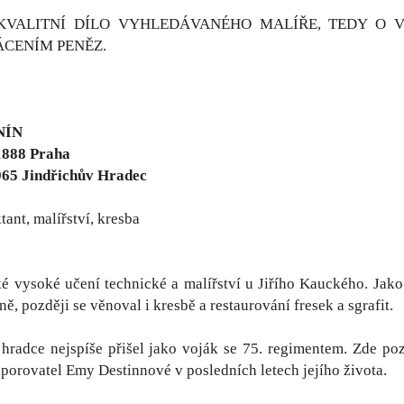
KVALITNÍ DÍLO VYHLEDÁVANÉHO MALÍŘE, TEDY O V
ÁCENÍM PENĚZ.
NÍN
1888 Praha
965 Jindřichův Hradec
tant, malířství, kresba
é vysoké učení technické a malířství u Jiřího Kauckého. Jako
ě, později se věnoval i kresbě a restaurování fresek a sgrafit.
hradce nejspíše přišel jako voják se 75. regimentem. Zde poz
dporovatel Emy Destinnové v posledních letech jejího života.