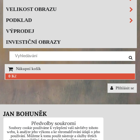
VELIKOST OBRAZU
PODKLAD
VÝPRODEJ
INVESTIČNÍ OBRAZY
Nákupní košík
0 Kč
Přihlásit se
JAN BOHUNĚK
Předvolby soukromí
Telefon: +420725021832
Soubory cookie používáme k vylepšení vaší návštěvy tohoto
webu, k analýze jeho výkonu a ke shromažďování údajů o jeho
používání. Můžeme k tomu použít nástroje a služby třetích
e-mail: 1jab@seznam.cz