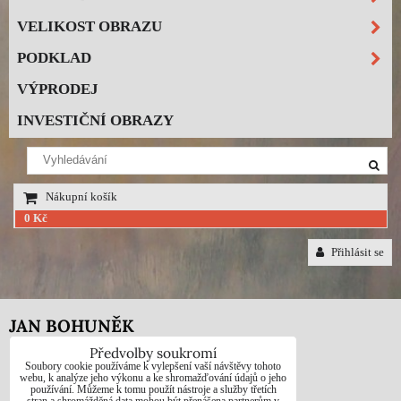
VELIKOST OBRAZU
PODKLAD
VÝPRODEJ
INVESTIČNÍ OBRAZY
Nákupní košík
0 Kč
Přihlásit se
JAN BOHUNĚK
Předvolby soukromí
Telefon: +420725021832
Soubory cookie používáme k vylepšení vaší návštěvy tohoto
webu, k analýze jeho výkonu a ke shromažďování údajů o jeho
používání. Můžeme k tomu použít nástroje a služby třetích
e-mail: 1jab@seznam.cz